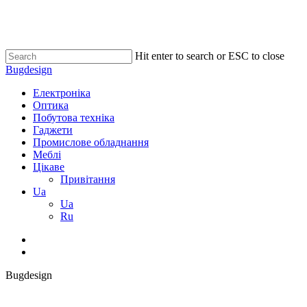
Skip
to
main
content
Hit enter to search or ESC to close
Close
Bugdesign
Search
search
Menu
Електроніка
Оптика
Побутова техніка
Гаджети
Промислове обладнання
Меблі
Цікаве
Привітання
Ua
Ua
Ru
search
Bugdesign