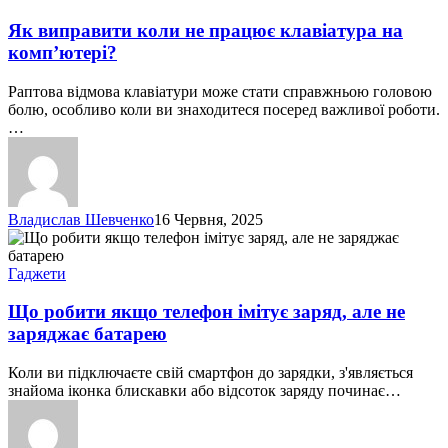
коли
не
Як виправити коли не працює клавіатура на
працює
комп’ютері?
клавіатура
на
Раптова відмова клавіатури може стати справжньою головою
комп’ютері?
болю, особливо коли ви знаходитеся посеред важливої роботи.
…
Владислав Шевченко
16 Червня, 2025
Що
робити
якщо
Гаджети
телефон
імітує
Що робити якщо телефон імітує заряд, але не
заряд,
заряджає батарею
але
не
Коли ви підключаєте свій смартфон до зарядки, з'являється
заряджає
знайома іконка блискавки або відсоток заряду починає…
батарею