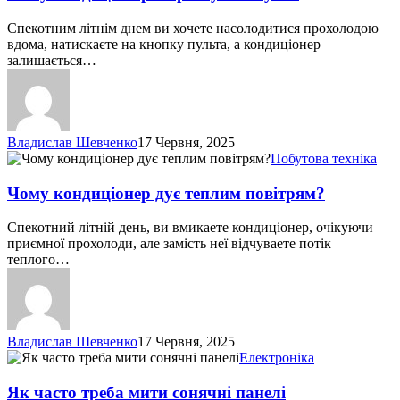
реагує
на
Спекотним літнім днем ви хочете насолодитися прохолодою
пульт
вдома, натискаєте на кнопку пульта, а кондиціонер
залишається…
Владислав Шевченко
17 Червня, 2025
Чому
Побутова техніка
кондиціонер
дує
Чому кондиціонер дує теплим повітрям?
теплим
повітрям?
Спекотний літній день, ви вмикаете кондиціонер, очікуючи
приємної прохолоди, але замість неї відчуваете потік
теплого…
Владислав Шевченко
17 Червня, 2025
Як
Електроніка
часто
треба
Як часто треба мити сонячні панелі