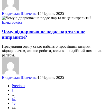
Владислав Шевченко
15 Червня, 2025
Чому
відпарювач
Електроніка
не
подає
Чому відпарювач не подає пар та як це
пар
виправити?
та
як
Прасування одягу стало набагато простішим завдяки
це
відпарювачам, але що робити, коли ваш надійний помічник
виправити?
раптом…
Владислав Шевченко
15 Червня, 2025
Previous
1
…
42
43
44