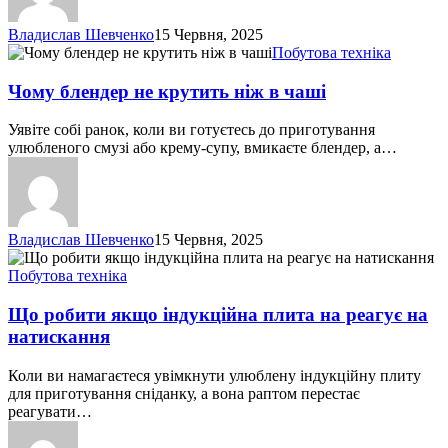
Владислав Шевченко
15 Червня, 2025
Чому
Побутова техніка
блендер
не
Чому блендер не крутить ніж в чаші
крутить
ніж
Уявіте собі ранок, коли ви готуєтесь до приготування
в
улюбленого смузі або крему-супу, вмикаєте блендер, а…
чаші
Владислав Шевченко
15 Червня, 2025
Що
робити
Побутова техніка
якщо
індукційна
Що робити якщо індукційна плита на реагує на
плита
натискання
на
реагує
Коли ви намагаєтеся увімкнути улюблену індукційну плиту
на
для приготування сніданку, а вона раптом перестає
натискання
реагувати…