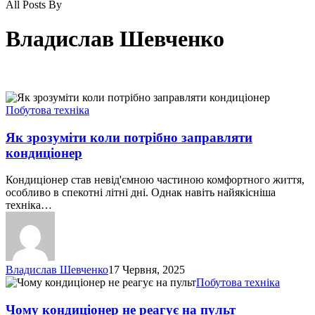
All Posts By
Владислав Шевченко
Як
зрозуміти
Побутова техніка
коли
потрібно
Як зрозуміти коли потрібно заправляти
заправляти
кондиціонер
кондиціонер
Кондиціонер став невід'ємною частиною комфортного життя,
особливо в спекотні літні дні. Однак навіть найякісніша
техніка…
Владислав Шевченко
17 Червня, 2025
Чому
Побутова техніка
кондиціонер
не
Чому кондиціонер не реагує на пульт