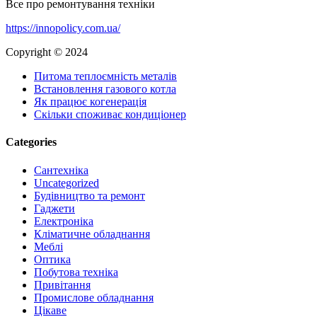
Все про ремонтування техніки
https://innopolicy.com.ua/
Copyright © 2024
Питома теплоємність металів
Встановлення газового котла
Як працює когенерація
Скільки споживає кондиціонер
Categories
Cантехніка
Uncategorized
Будівництво та ремонт
Гаджети
Електроніка
Кліматичне обладнання
Меблі
Оптика
Побутова техніка
Привітання
Промислове обладнання
Цікаве