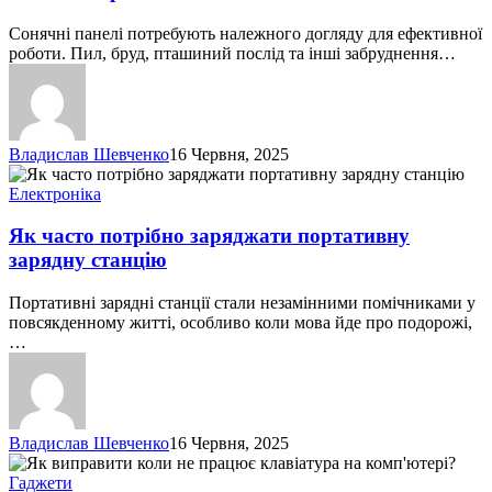
мити
сонячні
Сонячні панелі потребують належного догляду для ефективної
панелі
роботи. Пил, бруд, пташиний послід та інші забруднення…
Владислав Шевченко
16 Червня, 2025
Як
часто
Електроніка
потрібно
заряджати
Як часто потрібно заряджати портативну
портативну
зарядну станцію
зарядну
станцію
Портативні зарядні станції стали незамінними помічниками у
повсякденному житті, особливо коли мова йде про подорожі,
…
Владислав Шевченко
16 Червня, 2025
Як
виправити
Гаджети