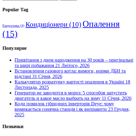
Popular Tag
Опалення
Кондиціонери
(10)
Енергетика
(4)
(15)
Популярне
Привітання з днем народження на 30 років – оригінальні
та щирі побажання
21 Лютого, 2026
Встановлення газового котла: вимоги, норми ДБН та
відстані
31 Січня, 2026
Калькулятор розрахунку вартості опалення в Україні
18
Листопада, 2025
Генератор не заводится в мороз: 5 способов запустить
двигатель и какое масло выбрать на зиму
11 Січня, 2026
Коди помилок гібридних інверторів Deye: чому
вимикається сонячна станція і як виправити
23 Грудня,
2025
Позначки