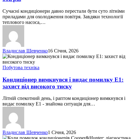
споживає
кондиціонер
Сучасні кондиціонери давно перестали бути суто літніми
на
приладами для охолодження повітря. Завдяки технології
обігрів
теплового насоса,…
Владислав Шевченко
16 Січня, 2026
Кондиціонер
вимкнувся
і
Побутова техніка
видає
помилку
Кондиціонер вимкнувся і видає помилку E1:
E1:
захист від високого тиску
захист
від
Літній спекотний день, і раптом кондиціонер вимкнувся і
високого
видає помилку E1 - знайома ситуація для…
тиску
Владислав Шевченко
1 Січня, 2026
Коди