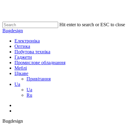
Skip
to
main
content
Hit enter to search or ESC to close
Close
Bugdesign
Search
search
Menu
Електроніка
Оптика
Побутова техніка
Гаджети
Промислове обладнання
Меблі
Цікаве
Привітання
Ua
Ua
Ru
search
Bugdesign