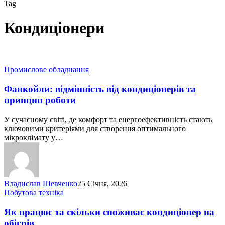
Tag
Кондиціонери
Фанкойли:
Промислове обладнання
відмінність
від
Фанкойли: відмінність від кондиціонерів та
кондиціонерів
принцип роботи
та
принцип
У сучасному світі, де комфорт та енергоефективність стають
роботи
ключовими критеріями для створення оптимального
мікроклімату у…
Владислав Шевченко
25 Січня, 2026
Як
Побутова техніка
працює
та
Як працює та скільки споживає кондиціонер на
скільки
обігрів