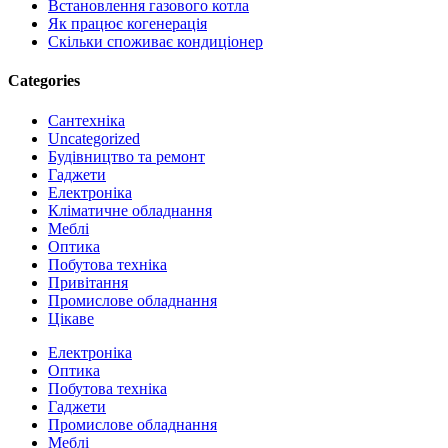
Встановлення газового котла
Як працює когенерація
Скільки споживає кондиціонер
Categories
Cантехніка
Uncategorized
Будівництво та ремонт
Гаджети
Електроніка
Кліматичне обладнання
Меблі
Оптика
Побутова техніка
Привітання
Промислове обладнання
Цікаве
Close
Електроніка
Menu
Оптика
Побутова техніка
Гаджети
Промислове обладнання
Меблі