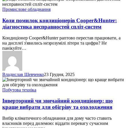
помилок
кондиціонерів
Промислове обладнання
Cooper&Hunter:
діагностика
Коди помилок кондиціонерів Cooper&Hunter:
несправностей
діагностика несправностей спліт-систем
спліт-
систем
Кондиціонер Cooper&Hunter раптово перестав працювати, а
на дисплеї з'явились незрозумілі літери та цифри? Не
панікуйте…
Владислав Шевченко
23 Грудня, 2025
Інверторний
чи
звичайний
Побутова техніка
кондиціонер:
що
Інверторний чи звичайний кондиціонер: що
краще
краще вибрати для обігріву та охолодження
вибрати
для
Вибір кліматичного обладнання для дому часто ставить
обігріву
власників перед дилемою: віддати перевагу сучасним
та