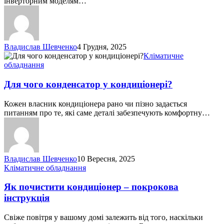
інверторним моделям…
охолодження
Владислав Шевченко
4 Грудня, 2025
Для
Кліматичне
чого
обладнання
конденсатор
у
Для чого конденсатор у кондиціонері?
кондиціонері?
Кожен власник кондиціонера рано чи пізно задається
питанням про те, які саме деталі забезпечують комфортну…
Владислав Шевченко
10 Вересня, 2025
Як
Кліматичне обладнання
почистити
кондиціонер
Як почистити кондиціонер – покрокова
–
інструкція
покрокова
інструкція
Свіже повітря у вашому домі залежить від того, наскільки