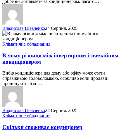
добре ви доглядаете за кондиціонером. Багато…
Владислав Шевченко
24 Серпня, 2025
В
чому
різниця
Кліматичне обладнання
між
інверторним
В чому різниця між інверторним і звичайним
і
кондиціонером
звичайним
кондиціонером
Вибір кондиціонера для дому або офісу може стати
справжньою головоломкою, особливо коли продавці
пропонують різні…
Владислав Шевченко
24 Серпня, 2025
Скільки
Кліматичне обладнання
споживає
кондиціонер
Скільки споживає кондиціонер