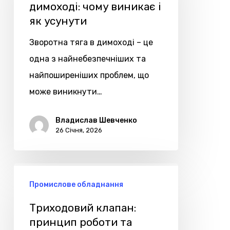
димоході: чому виникає і
димоході:
як усунути
чому
виникає
Зворотна тяга в димоході – це
і
одна з найнебезпечніших та
як
найпоширеніших проблем, що
усунути
може виникнути…
Владислав Шевченко
26 Січня, 2026
Триходовий
Промислове обладнання
клапан:
принцип
Триходовий клапан:
роботи
принцип роботи та