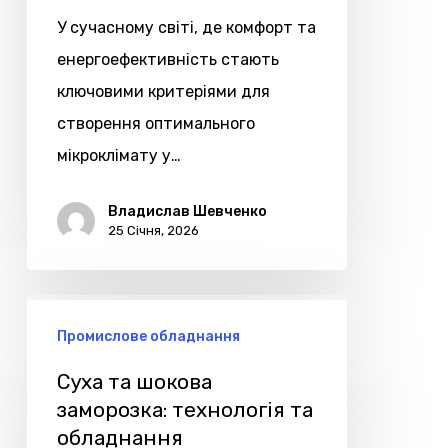
принцип
У сучасному світі, де комфорт та
роботи
енергоефективність стають
ключовими критеріями для
створення оптимального
мікроклімату у…
Владислав Шевченко
25 Січня, 2026
Суха
Промислове обладнання
та
шокова
Суха та шокова
заморозка:
заморозка: технологія та
обладнання
технологія