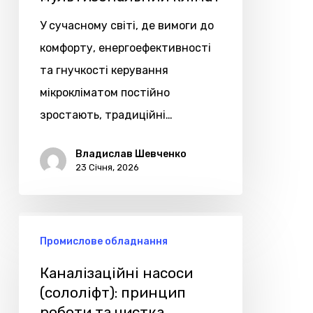
мультизональний
У сучасному світі, де вимоги до
клімат
комфорту, енергоефективності
та гнучкості керування
мікрокліматом постійно
зростають, традиційні…
Владислав Шевченко
23 Січня, 2026
Каналізаційні
Промислове обладнання
насоси
(сололіфт):
Каналізаційні насоси
принцип
(сололіфт): принцип
роботи та чистка
роботи