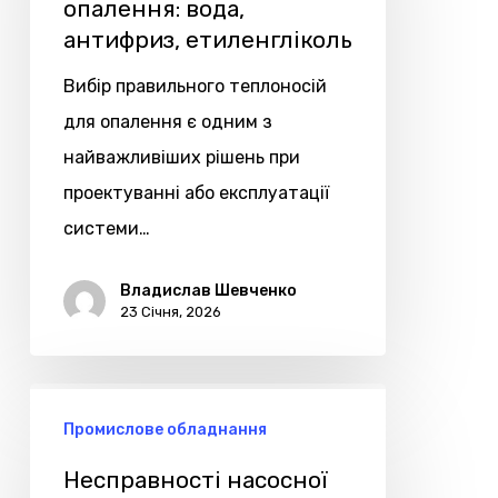
опалення:
опалення: вода,
антифриз, етиленгліколь
вода,
антифриз,
Вибір правильного теплоносій
етиленгліколь
для опалення є одним з
найважливіших рішень при
проектуванні або експлуатації
системи…
Владислав Шевченко
23 Січня, 2026
Несправності
Промислове обладнання
насосної
станції:
Несправності насосної