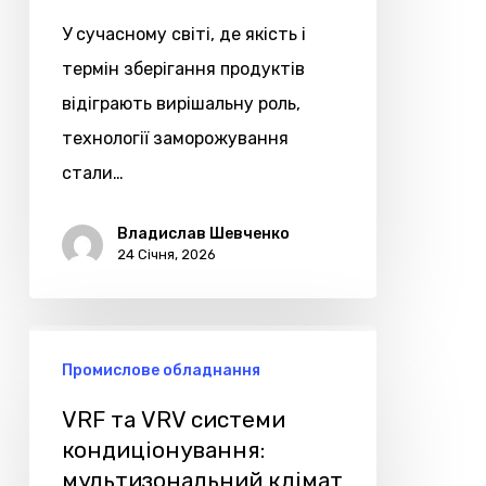
та
У сучасному світі, де якість і
обладнання
термін зберігання продуктів
відіграють вирішальну роль,
технології заморожування
стали…
Владислав Шевченко
24 Січня, 2026
VRF
Промислове обладнання
та
VRV
VRF та VRV системи
системи
кондиціонування:
мультизональний клімат
кондиціонування: