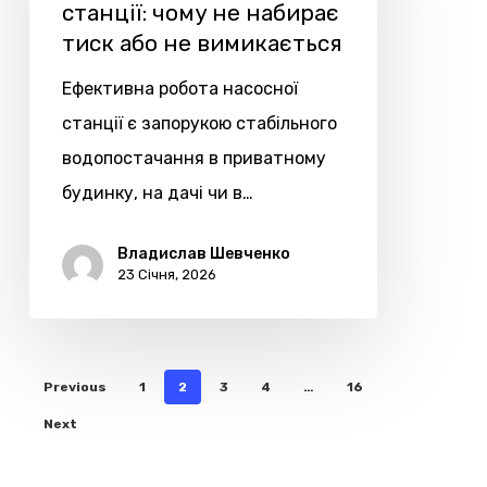
чому
станції: чому не набирає
тиск або не вимикається
не
набирає
Ефективна робота насосної
тиск
станції є запорукою стабільного
або
водопостачання в приватному
не
будинку, на дачі чи в…
вимикається
Владислав Шевченко
23 Січня, 2026
Previous
1
2
3
4
…
16
Next