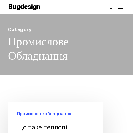
Menu
Skip
Bugdesign
search
to
main
Category
content
Промислове
Обладнання
Що
Промислове обладнання
таке
теплові
Що таке теплові