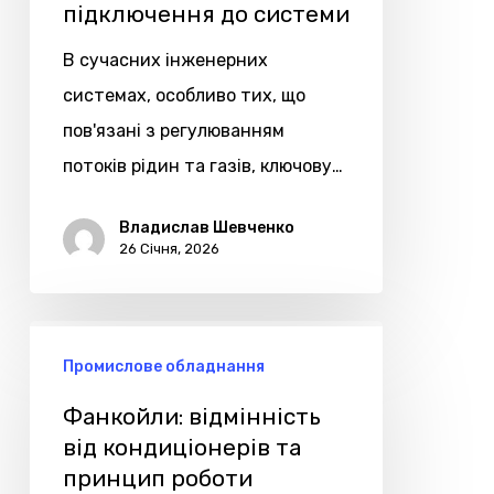
підключення до системи
та
підключення
В сучасних інженерних
до
системах, особливо тих, що
системи
пов'язані з регулюванням
потоків рідин та газів, ключову…
Владислав Шевченко
26 Січня, 2026
Фанкойли:
Промислове обладнання
відмінність
від
Фанкойли: відмінність
кондиціонерів
від кондиціонерів та
принцип роботи
та