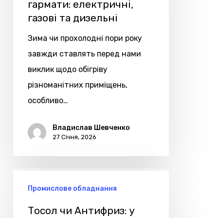
гармати:
гармати: електричні,
газові та дизельні
електричні,
газові
Зима чи прохолодні пори року
та
завжди ставлять перед нами
дизельні
виклик щодо обігріву
різноманітних приміщень,
особливо…
Владислав Шевченко
27 Січня, 2026
Тосол
Промислове обладнання
чи
Антифриз:
Тосол чи Антифриз: у