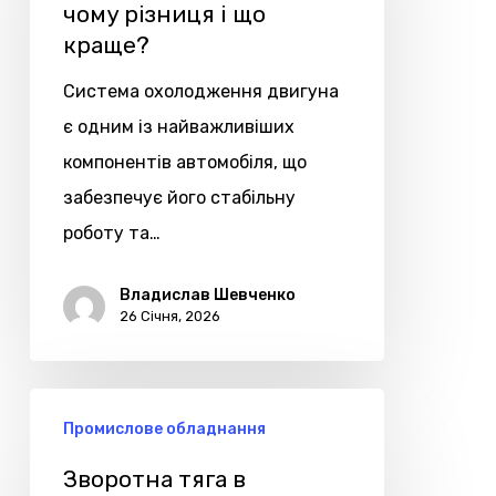
у
чому різниця і що
краще?
чому
різниця
Система охолодження двигуна
і
є одним із найважливіших
що
компонентів автомобіля, що
краще?
забезпечує його стабільну
роботу та…
Владислав Шевченко
26 Січня, 2026
Зворотна
Промислове обладнання
тяга
в
Зворотна тяга в