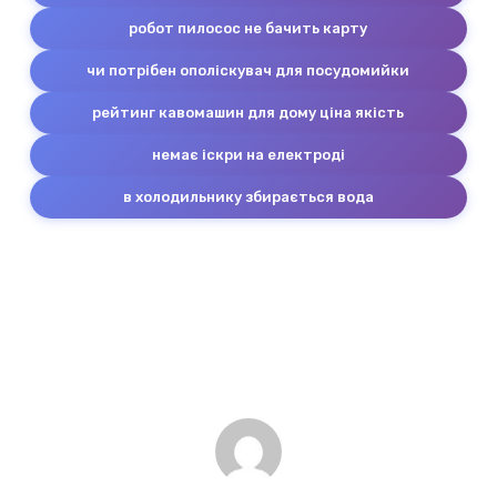
робот пилосос не бачить карту
чи потрібен ополіскувач для посудомийки
рейтинг кавомашин для дому ціна якість
немає іскри на електроді
в холодильнику збирається вода