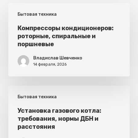
Компрессоры
Бытовая техника
кондиционеров:
роторные,
Компрессоры кондиционеров:
роторные, спиральные и
спиральные
поршневые
и
поршневые
Владислав Шевченко
14 февраля, 2026
Установка
Бытовая техника
газового
котла:
Установка газового котла:
требования, нормы ДБН и
требования,
расстояния
нормы