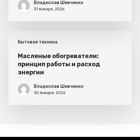
ДБН
Владислав Шевченко
31 января, 2026
и
расстояния
Масляные
Бытовая техника
обогреватели:
принцип
Масляные обогреватели:
принцип работы и расход
работы
энергии
и
расход
Владислав Шевченко
30 января, 2026
энергии