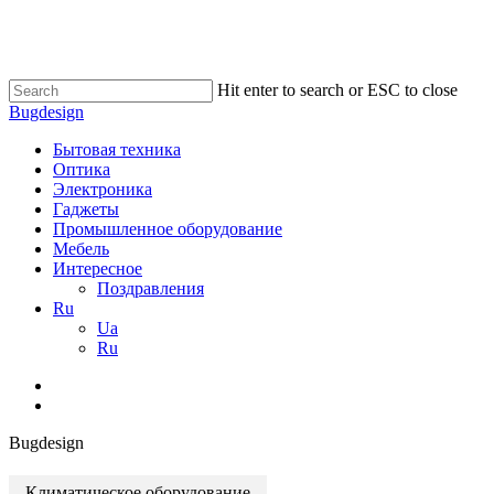
Skip
to
main
content
Hit enter to search or ESC to close
Close
Bugdesign
Search
search
Menu
Бытовая техника
Оптика
Электроника
Гаджеты
Промышленное оборудование
Мебель
Интересное
Поздравления
Ru
Ua
Ru
search
Bugdesign
Климатическое оборудование