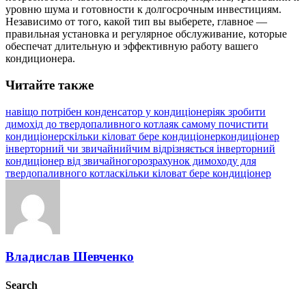
уровню шума и готовности к долгосрочным инвестициям.
Независимо от того, какой тип вы выберете, главное —
правильная установка и регулярное обслуживание, которые
обеспечат длительную и эффективную работу вашего
кондиционера.
Читайте также
навіщо потрібен конденсатор у кондиціонері
як зробити
димохід до твердопаливного котла
як самому почистити
кондиціонер
скільки кіловат бере кондиціонер
кондиціонер
інверторний чи звичайний
чим відрізняється інверторний
кондиціонер від звичайного
розрахунок димоходу для
твердопаливного котла
скільки кіловат бере кондиціонер
Владислав Шевченко
Search