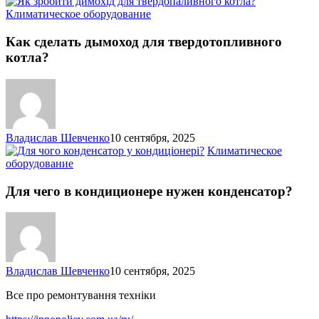
Как
Климатическое оборудование
сделать
дымоход
Как сделать дымоход для твердотопливного
для
котла?
твердотопливного
котла?
Владислав Шевченко
10 сентября, 2025
Климатическое
Для
оборудование
чего
в
Для чего в кондиционере нужен конденсатор?
кондиционере
нужен
конденсатор?
Владислав Шевченко
10 сентября, 2025
Все про ремонтування техніки