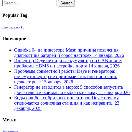
Search
Popular Tag
Энергетика
(4)
Популярне
Ошибка 04 на инверторе Must: причины появления,
диагностика батареи и сброс настроек
14 января, 2026
Инвертор Deye не видит аккумулятор по CAN-шине:
проблемы с BMS и настройка порта
14 января, 2026
Проблемы совместной работы Deye и генератора:
почему инвертор не принимает ток или постоянно
щелкает реле
15 января, 2026
Генератор не заводится в мороз: 5 способов запустить
двигатель и какое масло выбрать на зиму
11 января, 2026
Коды ошибок гибридных инверторов Deye: почему
отключается солнечная станция и как исправить.
23
декабря, 2025
Метки
Энергетика