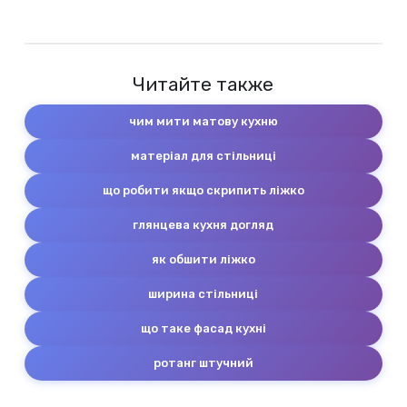
Читайте также
чим мити матову кухню
матеріал для стільниці
що робити якщо скрипить ліжко
глянцева кухня догляд
як обшити ліжко
ширина стільниці
що таке фасад кухні
ротанг штучний