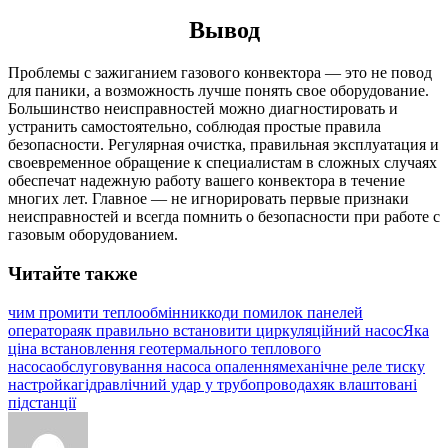
Вывод
Проблемы с зажиганием газового конвектора — это не повод
для паники, а возможность лучше понять свое оборудование.
Большинство неисправностей можно диагностировать и
устранить самостоятельно, соблюдая простые правила
безопасности. Регулярная очистка, правильная эксплуатация и
своевременное обращение к специалистам в сложных случаях
обеспечат надежную работу вашего конвектора в течение
многих лет. Главное — не игнорировать первые признаки
неисправностей и всегда помнить о безопасности при работе с
газовым оборудованием.
Читайте также
чим промити теплообмінник
коди помилок панелей
оператора
як правильно встановити циркуляційний насос
Яка
ціна встановлення геотермального теплового
насоса
обслуговування насоса опалення
механічне реле тиску
настройка
гідравлічний удар у трубопроводах
як влаштовані
підстанції