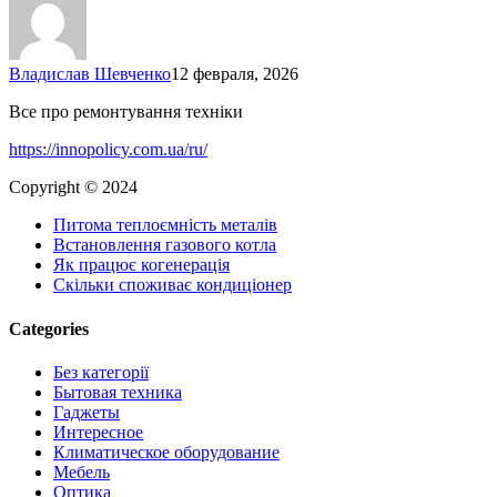
выгребных
ям
Владислав Шевченко
12 февраля, 2026
Все про ремонтування техніки
https://innopolicy.com.ua/ru/
Copyright © 2024
Питома теплоємність металів
Встановлення газового котла
Як працює когенерація
Скільки споживає кондиціонер
Categories
Без категорії
Бытовая техника
Гаджеты
Интересное
Климатическое оборудование
Мебель
Оптика