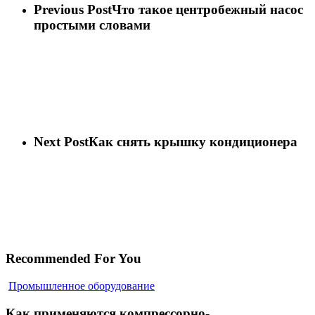
Previous Post
Что такое центробежный насос
простыми словами
Next Post
Как снять крышку кондиционера
Recommended For You
Как
Промышленное оборудование
применяются
компрессорно-
Как применяются компрессорно-