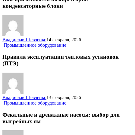
конденсаторные
конденсаторные блоки
блоки
Владислав Шевченко
14 февраля, 2026
Правила
Промышленное оборудование
эксплуатации
тепловых
Правила эксплуатации тепловых установок
установок
(ПТЭ)
(ПТЭ)
Владислав Шевченко
13 февраля, 2026
Фекальные
Промышленное оборудование
и
дренажные
Фекальные и дренажные насосы: выбор для
насосы:
выгребных ям
выбор
для