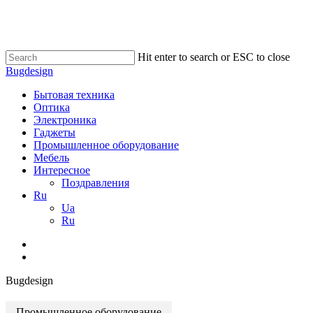
Skip
to
main
content
Hit enter to search or ESC to close
Close
Bugdesign
Search
search
Menu
Бытовая техника
Оптика
Электроника
Гаджеты
Промышленное оборудование
Мебель
Интересное
Поздравления
Ru
Ua
Ru
search
Bugdesign
Промышленное оборудование