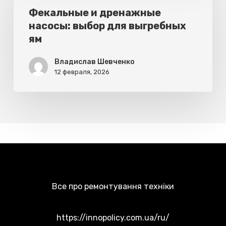
дренажные
Фекальные и дренажные
насосы: выбор для выгребных
насосы:
ям
выбор
для
Владислав Шевченко
12 февраля, 2026
выгребных
ям
Все про ремонтування техніки
https://innopolicy.com.ua/ru/