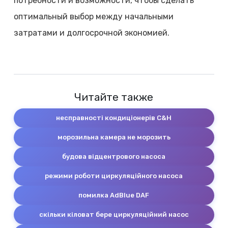
потребности и возможности, чтобы сделать
оптимальный выбор между начальными
затратами и долгосрочной экономией.
Читайте также
несправності кондиціонерів C&H
морозильна камера не морозить
будова відцентрового насоса
режими роботи циркуляційного насоса
помилка AdBlue DAF
скільки кіловат бере циркуляційний насос