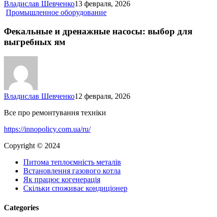
Владислав Шевченко
13 февраля, 2026
Фекальные
Промышленное оборудование
и
дренажные
Фекальные и дренажные насосы: выбор для
насосы:
выгребных ям
выбор
для
выгребных
ям
Владислав Шевченко
12 февраля, 2026
Все про ремонтування техніки
https://innopolicy.com.ua/ru/
Copyright © 2024
Питома теплоємність металів
Встановлення газового котла
Як працює когенерація
Скільки споживає кондиціонер
Categories