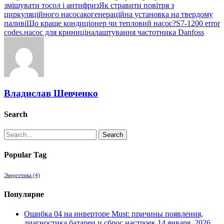
змішувати тосол і антифриз
Як стравити повітря з
циркуляційного насоса
когенераційна установка на твердому
паливі
Що краще кондиціонер чи тепловий насос?
S7-1200 error
codes.
насос для криниці
налаштування частотника Danfoss
Владислав Шевченко
Search
Search
Popular Tag
Энергетика
(4)
Популярне
Ошибка 04 на инверторе Must: причины появления,
диагностика батареи и сброс настроек
14 января, 2026