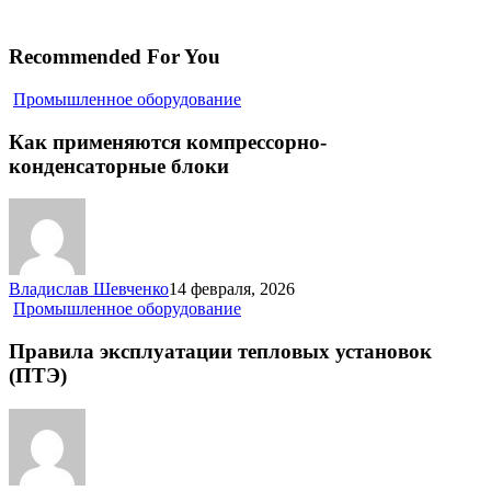
Recommended For You
Как
Промышленное оборудование
применяются
компрессорно-
Как применяются компрессорно-
конденсаторные
конденсаторные блоки
блоки
Владислав Шевченко
14 февраля, 2026
Правила
Промышленное оборудование
эксплуатации
тепловых
Правила эксплуатации тепловых установок
установок
(ПТЭ)
(ПТЭ)