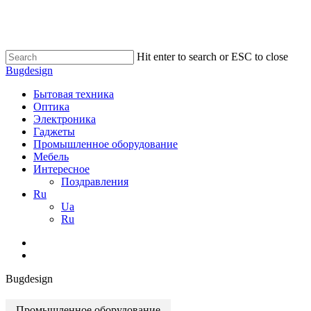
Skip
to
main
content
Hit enter to search or ESC to close
Close
Bugdesign
Search
search
Menu
Бытовая техника
Оптика
Электроника
Гаджеты
Промышленное оборудование
Мебель
Интересное
Поздравления
Ru
Ua
Ru
search
Bugdesign
Промышленное оборудование