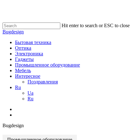
Skip
to
main
content
Hit enter to search or ESC to close
Close
Bugdesign
Search
search
Menu
Бытовая техника
Оптика
Электроника
Гаджеты
Промышленное оборудование
Мебель
Интересное
Поздравления
Ru
Ua
Ru
search
Bugdesign
Промышленное оборудование