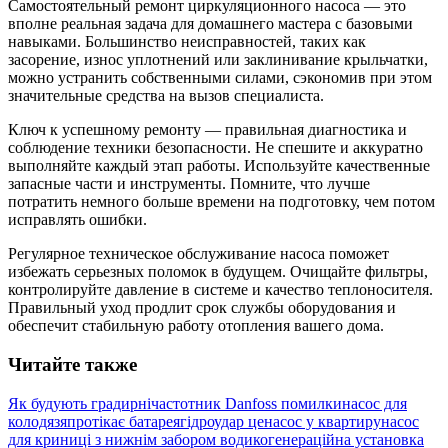
Самостоятельный ремонт циркуляционного насоса — это
вполне реальная задача для домашнего мастера с базовыми
навыками. Большинство неисправностей, таких как
засорение, износ уплотнений или заклинивание крыльчатки,
можно устранить собственными силами, сэкономив при этом
значительные средства на вызов специалиста.
Ключ к успешному ремонту — правильная диагностика и
соблюдение техники безопасности. Не спешите и аккуратно
выполняйте каждый этап работы. Используйте качественные
запасные части и инструменты. Помните, что лучше
потратить немного больше времени на подготовку, чем потом
исправлять ошибки.
Регулярное техническое обслуживание насоса поможет
избежать серьезных поломок в будущем. Очищайте фильтры,
контролируйте давление в системе и качество теплоносителя.
Правильный уход продлит срок службы оборудования и
обеспечит стабильную работу отопления вашего дома.
Читайте также
Як будують градирні
частотник Danfoss помилки
насос для
колодязя
протікає батарея
гідроудар це
насос у квартиру
насос
для криниці з нижнім забором води
когенераційна установка