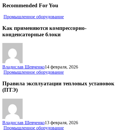
Recommended For You
Как
Промышленное оборудование
применяются
компрессорно-
Как применяются компрессорно-
конденсаторные
конденсаторные блоки
блоки
Владислав Шевченко
14 февраля, 2026
Правила
Промышленное оборудование
эксплуатации
тепловых
Правила эксплуатации тепловых установок
установок
(ПТЭ)
(ПТЭ)
Владислав Шевченко
13 февраля, 2026
Фекальные
Промышленное оборудование