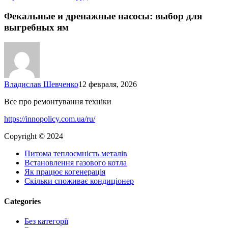
и
дренажные
Фекальные и дренажные насосы: выбор для
насосы:
выгребных ям
выбор
для
выгребных
ям
Владислав Шевченко
12 февраля, 2026
Все про ремонтування техніки
https://innopolicy.com.ua/ru/
Copyright © 2024
Питома теплоємність металів
Встановлення газового котла
Як працює когенерація
Скільки споживає кондиціонер
Categories
Без категорії