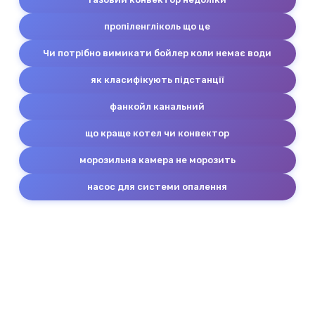
пропіленгліколь що це
Чи потрібно вимикати бойлер коли немає води
як класифікують підстанції
фанкойл канальний
що краще котел чи конвектор
морозильна камера не морозить
насос для системи опалення