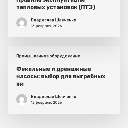
тепловых установок (ПТЭ)
установок
(ПТЭ)
Владислав Шевченко
13 февраля, 2026
Фекальные
Промышленное оборудование
и
дренажные
Фекальные и дренажные
насосы: выбор для выгребных
насосы:
ям
выбор
для
Владислав Шевченко
12 февраля, 2026
выгребных
ям