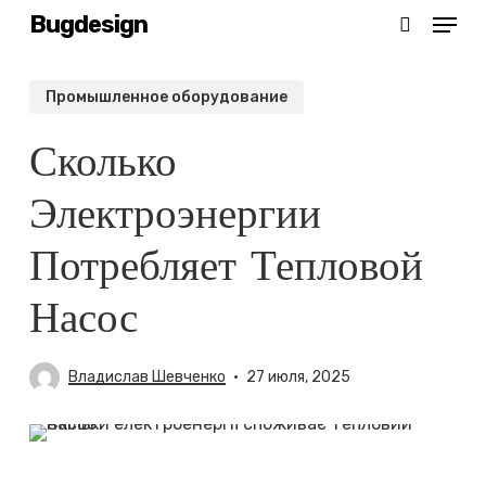
Menu
Skip
Bugdesign
search
to
Close
main
Промышленное оборудование
Menu
content
Сколько
Электроэнергии
Потребляет Тепловой
Насос
Владислав Шевченко
27 июля, 2025