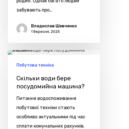
родин. Однак багато людей
забувають про…
Владислав Шевченко
1 Вересня, 2025
Скільки
води
Побутова техніка
бере
Скільки води бере
посудомийна
посудомийна машина?
машина?
Питання водоспоживання
побутової техніки стають
особливо актуальними під час
сплати комунальних рахунків.