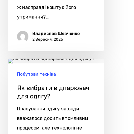
ж насправді коштує його
утримання?…
Владислав Шевченко
2 Вересня, 2025
Як
вибрати
Побутова техніка
відпарювач
Як вибрати відпарювач
для
для одягу?
одягу?
Прасування одягу завжди
вважалося досить втомливим
процесом, але технології не