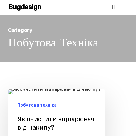
Menu
Skip
Bugdesign
search
to
main
Category
content
Побутова Техніка
Як
очистити
Побутова техніка
відпарювач
Як очистити відпарювач
від
від накипу?
накипу?