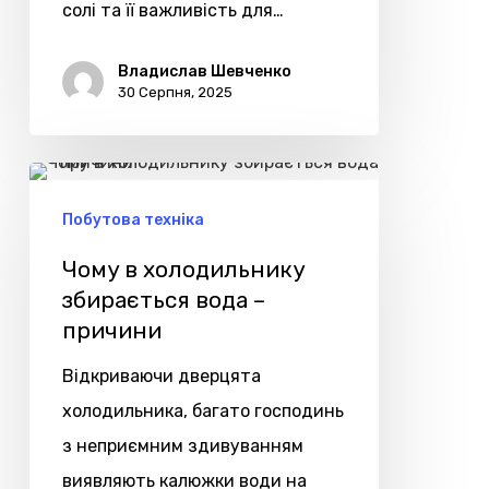
солі та її важливість для…
Владислав Шевченко
30 Серпня, 2025
Чому
в
Побутова техніка
холодильнику
Чому в холодильнику
збирається
збирається вода –
вода
причини
–
Відкриваючи дверцята
причини
холодильника, багато господинь
з неприємним здивуванням
виявляють калюжки води на