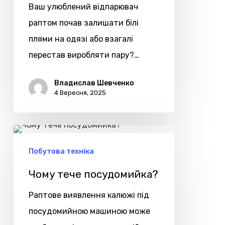
Ваш улюблений відпарювач
раптом почав залишати білі
плями на одязі або взагалі
перестав виробляти пару?…
Владислав Шевченко
4 Вересня, 2025
Чому
тече
Побутова техніка
посудомийка?
Чому тече посудомийка?
Раптове виявлення калюжі під
посудомийною машиною може