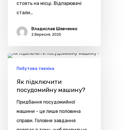
стоять на місці. Відпарювачі
стали…
Владислав Шевченко
2 Вересня, 2025
Як
підключити
Побутова техніка
посудомийну
Як підключити
машину?
посудомийну машину?
Придбання посудомийної
машини - це лише половина
справи. Головне завдання
полягає в тому, щоб правильно…