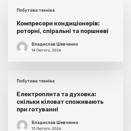
Компресори
Побутова техніка
кондиціонерів:
роторні,
Компресори кондиціонерів:
роторні, спіральні та поршневі
спіральні
та
Владислав Шевченко
поршневі
14 Лютого, 2026
Електроплита
Побутова техніка
та
духовка:
Електроплита та духовка:
скільки кіловат споживають
скільки
при готуванні
кіловат
споживають
Владислав Шевченко
13 Лютого, 2026
при