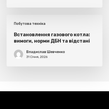
готуванні
Встановлення
Побутова техніка
газового
котла:
Встановлення газового котла:
вимоги, норми ДБН та відстані
вимоги,
норми
Владислав Шевченко
ДБН
31 Січня, 2026
та
відстані