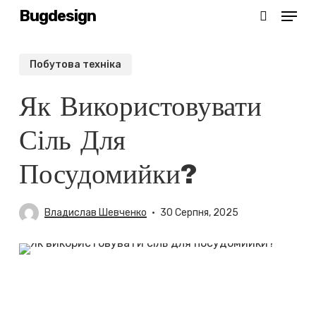
Menu
Skip
Bugdesign
search
to
main
Побутова техніка
content
Як Використовувати
Сіль Для
Посудомийки?
Владислав Шевченко
30 Серпня, 2025