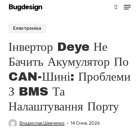
Menu
Skip
Bugdesign
search
to
main
Електроніка
content
Інвертор Deye Не
Бачить Акумулятор По
CAN-Шині: Проблеми
З BMS Та
Налаштування Порту
Владислав Шевченко
14 Січня, 2026