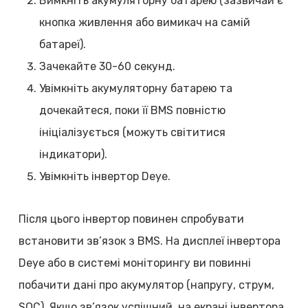
Вимкніть акумуляторну батарею (зазвичай є
кнопка живлення або вимикач на самій
батареї).
Зачекайте 30-60 секунд.
Увімкніть акумуляторну батарею та
дочекайтеся, поки її BMS повністю
ініціалізується (можуть світитися
індикатори).
Увімкніть інвертор Deye.
Після цього інвертор повинен спробувати
встановити зв’язок з BMS. На дисплеї інвертора
Deye або в системі моніторингу ви повинні
побачити дані про акумулятор (напругу, струм,
SOC). Якщо зв’язок успішний, на екрані інвертора