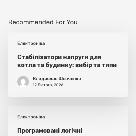
Recommended For You
Стабілізатори
Електроніка
напруги
для
Стабілізатори напруги для
котла та будинку: вибір та типи
котла
та
Владислав Шевченко
будинку:
12 Лютого, 2026
вибір
та
Програмовані
типи
Електроніка
логічні
контролери
Програмовані логічні