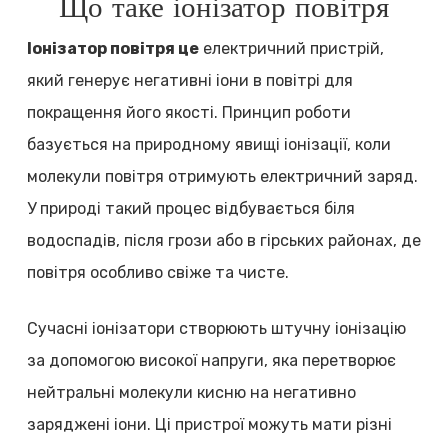
Що таке іонізатор повітря
Іонізатор повітря це
електричний пристрій,
який генерує негативні іони в повітрі для
покращення його якості. Принцип роботи
базується на природному явищі іонізації, коли
молекули повітря отримують електричний заряд.
У природі такий процес відбувається біля
водоспадів, після грози або в гірських районах, де
повітря особливо свіже та чисте.
Сучасні іонізатори створюють штучну іонізацію
за допомогою високої напруги, яка перетворює
нейтральні молекули кисню на негативно
заряджені іони. Ці пристрої можуть мати різні