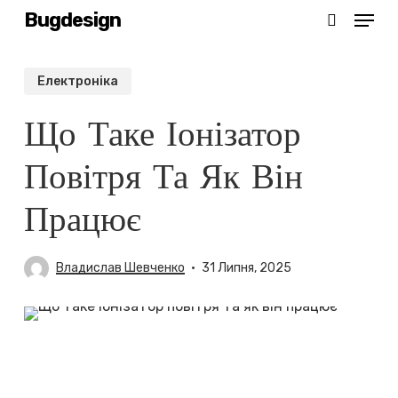
Menu
Skip
Bugdesign
search
to
main
Електроніка
content
Що Таке Іонізатор
Повітря Та Як Він
Працює
Владислав Шевченко
31 Липня, 2025