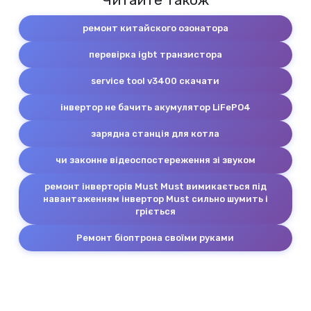
Читайте також
ремонт китайского озонатора
перевірка igbt транзистора
service tool v3400 скачати
інвертор не бачить акумулятор LiFePO4
зарядна станція для котла
чи законне відеоспостереження зі звуком
ремонт інверторів Must Must вимикається під
навантаженням інвертор Must сильно шумить і
гріється
Ремонт біоптрона своїми руками