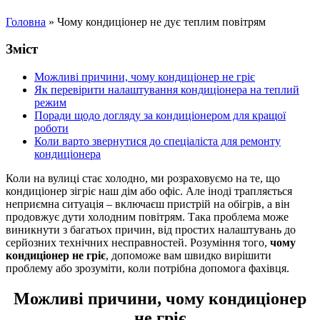
Головна
»
Чому кондиціонер не дує теплим повітрям
Зміст
Можливі причини, чому кондиціонер не гріє
Як перевірити налаштування кондиціонера на теплий
режим
Поради щодо догляду за кондиціонером для кращої
роботи
Коли варто звернутися до спеціаліста для ремонту
кондиціонера
Коли на вулиці стає холодно, ми розраховуємо на те, що
кондиціонер зігріє наш дім або офіс. Але іноді трапляється
неприємна ситуація – включаєш пристрій на обігрів, а він
продовжує дути холодним повітрям. Така проблема може
виникнути з багатьох причин, від простих налаштувань до
серйозних технічних несправностей. Розуміння того,
чому
кондиціонер не гріє
, допоможе вам швидко вирішити
проблему або зрозуміти, коли потрібна допомога фахівця.
Можливі причини, чому кондиціонер
не гріє