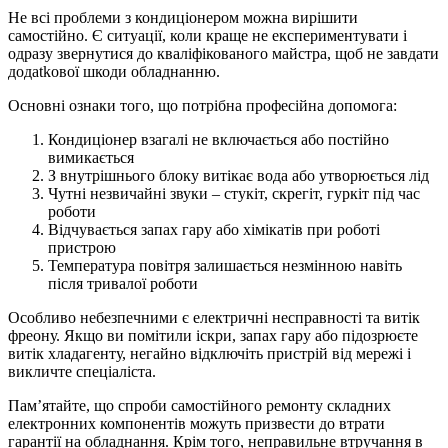
Не всі проблеми з кондиціонером можна вирішити
самостійно. Є ситуації, коли краще не експериментувати і
одразу звернутися до кваліфікованого майстра, щоб не завдати
додatkової шкоди обладнанню.
Основні ознаки того, що потрібна професійна допомога:
Кондиціонер взагалі не включається або постійно
вимикається
З внутрішнього блоку витікає вода або утворюється лід
Чутні незвичайні звуки – стукіт, скрегіт, гуркіт під час
роботи
Відчувається запах гару або хімікатів при роботі
пристрою
Температура повітря залишається незмінною навіть
після тривалої роботи
Особливо небезпечними є електричні несправності та витік
фреону. Якщо ви помітили іскри, запах гару або підозрюєте
витік хладагенту, негайно відключіть пристрій від мережі і
викличте спеціаліста.
Пам’ятайте, що спроби самостійного ремонту складних
електронних компонентів можуть призвести до втрати
гарантії на обладнання. Крім того, неправильне втручання в