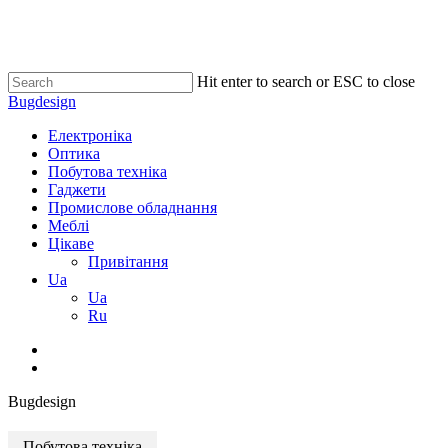
Skip
to
main
content
Hit enter to search or ESC to close
Close
Bugdesign
Search
search
Menu
Електроніка
Оптика
Побутова техніка
Гаджети
Промислове обладнання
Меблі
Цікаве
Привітання
Ua
Ua
Ru
search
Bugdesign
Побутова техніка