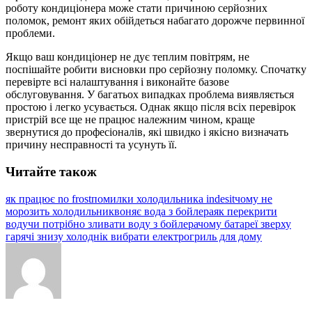
роботу кондиціонера може стати причиною серйозних
поломок, ремонт яких обійдеться набагато дорожче первинної
проблеми.
Якщо ваш кондиціонер не дує теплим повітрям, не
поспішайте робити висновки про серйозну поломку. Спочатку
перевірте всі налаштування і виконайте базове
обслуговування. У багатьох випадках проблема виявляється
простою і легко усувається. Однак якщо після всіх перевірок
пристрій все ще не працює належним чином, краще
звернутися до професіоналів, які швидко і якісно визначать
причину несправності та усунуть її.
Читайте також
як працює no frost
помилки холодильника indesit
чому не
морозить холодильник
воняє вода з бойлера
як перекрити
воду
чи потрібно зливати воду з бойлера
чому батареї зверху
гарячі знизу холодні
к вибрати електрогриль для дому