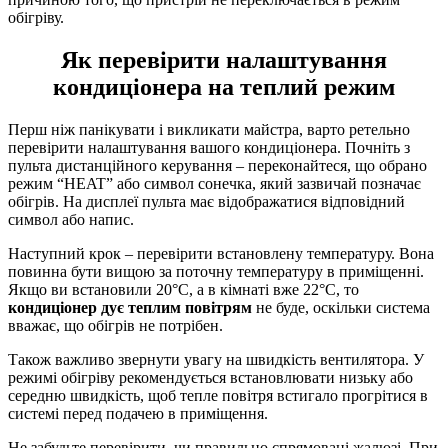
обігріву.
Як перевірити налаштування
кондиціонера на теплий режим
Перш ніж панікувати і викликати майстра, варто ретельно
перевірити налаштування вашого кондиціонера. Почніть з
пульта дистанційного керування – переконайтеся, що обрано
режим “HEAT” або символ сонечка, який зазвичай позначає
обігрів. На дисплеї пульта має відображатися відповідний
символ або напис.
Наступний крок – перевірити встановлену температуру. Вона
повинна бути вищою за поточну температуру в приміщенні.
Якщо ви встановили 20°C, а в кімнаті вже 22°C, то
кондиціонер дує теплим повітрям
не буде, оскільки система
вважає, що обігрів не потрібен.
Також важливо звернути увагу на швидкість вентилятора. У
режимі обігріву рекомендується встановлювати низьку або
середню швидкість, щоб тепле повітря встигало прогрітися в
системі перед подачею в приміщення.
Не забудьте перевірити, чи правильно спрямовані жалюзі. При