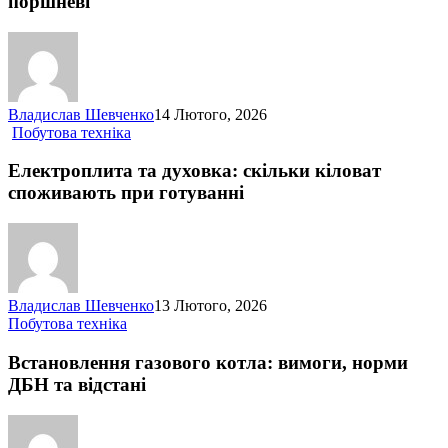
поршневі
та
поршневі
Владислав Шевченко
14 Лютого, 2026
Електроплита
Побутова техніка
та
духовка:
Електроплита та духовка: скільки кіловат
скільки
споживають при готуванні
кіловат
споживають
при
готуванні
Владислав Шевченко
13 Лютого, 2026
Встановлення
Побутова техніка
газового
котла:
Встановлення газового котла: вимоги, норми
вимоги,
ДБН та відстані
норми
ДБН
та