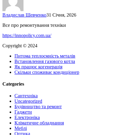
відстані
Владислав Шевченко
31 Січня, 2026
Все про ремонтування техніки
https://innopolicy.com.ua/
Copyright © 2024
Питома теплоємність металів
Встановлення газового котла
Як працює когенерація
Скільки споживає кондиціонер
Categories
Cантехніка
Uncategorized
Будівництво та ремонт
Гаджети
Електроніка
Кліматичне обладнання
Меблі
Оптика