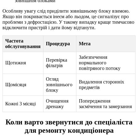
зовнішнім блоками
Особливу увагу слід приділити зовнішньому блоку взимою.
Якщо він покривається інеєм або льодом, це сигналізує про
проблеми з дефростацією. У такому випадку краще тимчасово
відключити пристрій і дати йому відтанути.
Частота
Процедура
Мета
обслуговування
Забезпечення
Перевірка
Щотижня
нормального
фільтрів
повітряного потоку
Огляд
Видалення сторонніх
Щомісяця
зовнішнього
предметів
блоку
Очищення
Попередження
Кожні 3 місяці
дренажу
засмічення та замерзання
Коли варто звернутися до спеціаліста
для ремонту кондиціонера