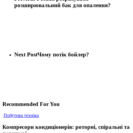
розширювальний бак для опалення?
Next Post
Чому потік бойлер?
Recommended For You
Компресори
Побутова техніка
кондиціонерів:
роторні,
Компресори кондиціонерів: роторні, спіральні та
спіральні