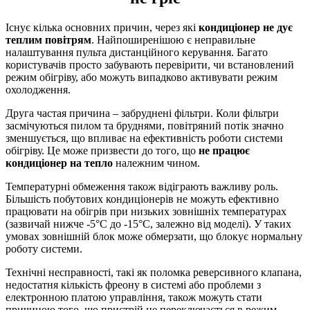
Існує кілька основних причин, через які
кондиціонер не дує
теплим повітрям
. Найпоширенішою є неправильне
налаштування пульта дистанційного керування. Багато
користувачів просто забувають перевірити, чи встановлений
режим обігріву, або можуть випадково активувати режим
охолодження.
Друга частая причина – забруднені фільтри. Коли фільтри
засмічуються пилом та бруднями, повітряний потік значно
зменшується, що впливає на ефективність роботи системи
обігріву. Це може призвести до того, що
не працює
кондиціонер на тепло
належним чином.
Температурні обмеження також відіграють важливу роль.
Більшість побутових кондиціонерів не можуть ефективно
працювати на обігрів при низьких зовнішніх температурах
(зазвичай нижче -5°C до -15°C, залежно від моделі). У таких
умовах зовнішній блок може обмерзати, що блокує нормальну
роботу системи.
Технічні несправності, такі як поломка реверсивного клапана,
недостатня кількість фреону в системі або проблеми з
електронною платою управління, також можуть стати
причиною того, що пристрій не переключається в режим