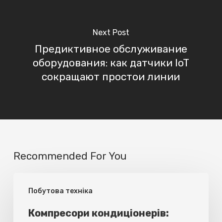
Next Post
Предиктивное обслуживание
оборудования: как датчики IoT
сокращают простои линии
Recommended For You
Компресори
Побутова техніка
кондиціонерів:
роторні,
Компресори кондиціонерів: