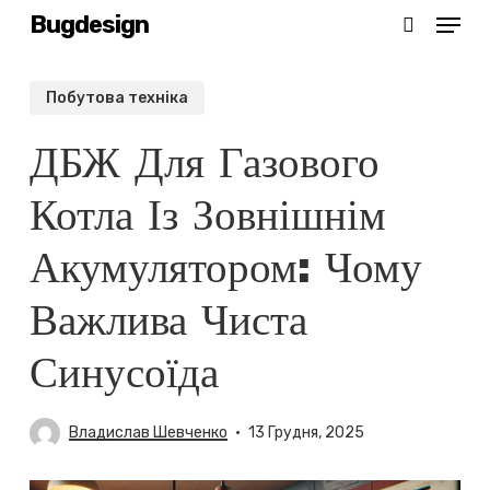
Menu
Skip
Bugdesign
search
to
Close
main
Побутова техніка
Menu
content
ДБЖ Для Газового
Котла Із Зовнішнім
Акумулятором: Чому
Важлива Чиста
Синусоїда
Владислав Шевченко
13 Грудня, 2025