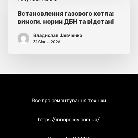
газового
котла:
Встановлення газового котла:
вимоги, норми ДБН та відстані
вимоги,
норми
Владислав Шевченко
ДБН
31 Січня, 2026
та
відстані
Все про ремонтування техніки
https://innopolicy.com.ua/