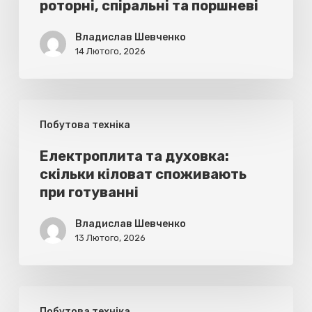
роторні, спіральні та поршневі
спіральні
та
Владислав Шевченко
поршневі
14 Лютого, 2026
Електроплита
Побутова техніка
та
духовка:
Електроплита та духовка:
скільки кіловат споживають
скільки
при готуванні
кіловат
споживають
Владислав Шевченко
13 Лютого, 2026
при
готуванні
Встановлення
Побутова техніка