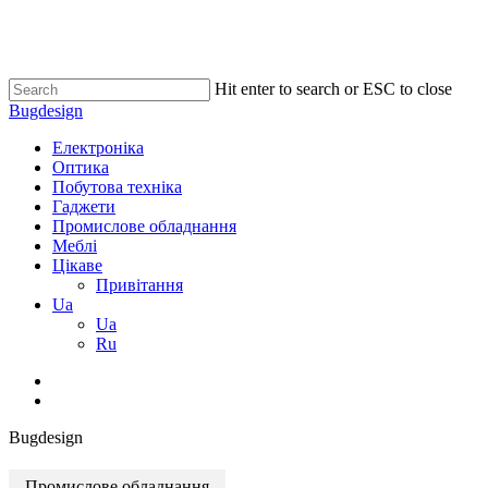
Skip
to
main
content
Hit enter to search or ESC to close
Close
Bugdesign
Search
search
Menu
Електроніка
Оптика
Побутова техніка
Гаджети
Промислове обладнання
Меблі
Цікаве
Привітання
Ua
Ua
Ru
search
Bugdesign
Промислове обладнання