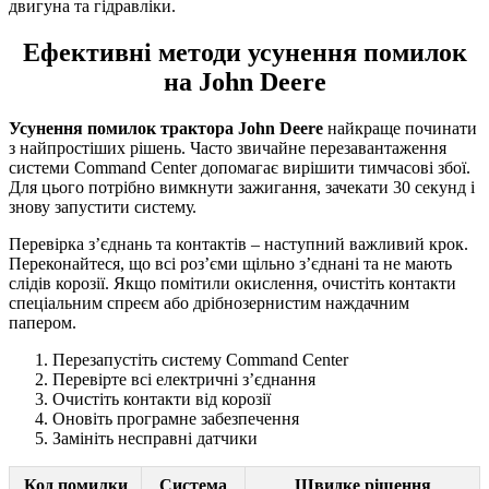
двигуна та гідравліки.
Ефективні методи усунення помилок
на John Deere
Усунення помилок трактора John Deere
найкраще починати
з найпростіших рішень. Часто звичайне перезавантаження
системи Command Center допомагає вирішити тимчасові збої.
Для цього потрібно вимкнути зажигання, зачекати 30 секунд і
знову запустити систему.
Перевірка з’єднань та контактів – наступний важливий крок.
Переконайтеся, що всі роз’єми щільно з’єднані та не мають
слідів корозії. Якщо помітили окислення, очистіть контакти
спеціальним спреєм або дрібнозернистим наждачним
папером.
Перезапустіть систему Command Center
Перевірте всі електричні з’єднання
Очистіть контакти від корозії
Оновіть програмне забезпечення
Замініть несправні датчики
Код помилки
Система
Швидке рішення