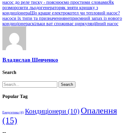
насос до реле тиску - пояснюємо простими словами
Як
розморозити льодогенератор
як зняти кришку з
кондиціонера
Що краще електрокотел чи тепловий насос?
насоси їх типи та призначення
неприємний запах із нового
кондиціонера
скільки ват споживає циркуляційний насос
Владислав Шевченко
Search
Search
Popular Tag
Опалення
Кондиціонери
(10)
Енергетика
(4)
(15)