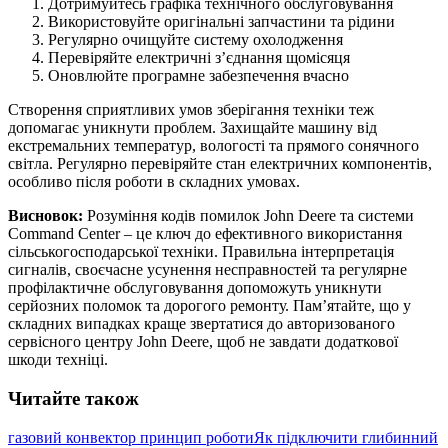
Дотримуйтесь графіка технічного обслуговування
Використовуйте оригінальні запчастини та рідини
Регулярно очищуйте систему охолодження
Перевіряйте електричні з’єднання щомісяця
Оновлюйте програмне забезпечення вчасно
Створення сприятливих умов зберігання техніки теж
допомагає уникнути проблем. Захищайте машину від
екстремальних температур, вологості та прямого сонячного
світла. Регулярно перевіряйте стан електричних компонентів,
особливо після роботи в складних умовах.
Висновок:
Розуміння кодів помилок John Deere та системи
Command Center – це ключ до ефективного використання
сільськогосподарської техніки. Правильна інтерпретація
сигналів, своєчасне усунення несправностей та регулярне
профілактичне обслуговування допоможуть уникнути
серйозних поломок та дорогого ремонту. Пам’ятайте, що у
складних випадках краще звертатися до авторизованого
сервісного центру John Deere, щоб не завдати додаткової
шкоди техніці.
Читайте також
газовий конвектор принцип роботи
Як підключити глибинний