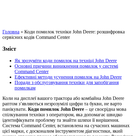
Головна
»
Коди помилок техніки John Deere: розшифровка
сервісних кодів Command Center
Зміст
Як зрозуміти коди помилок на техніці John Deere
Основні причини виникнення помилок у системі
Command Center
Ефективні методи усунення помилок на John Deere
Поради з обслуговування техніки для запобігання
помилкам
Коли на дисплеї вашого трактора або комбайна John Deere
раптом з’являються незрозумілі цифри та букви, не варто
панікувати.
Коди помилок John Deere
– це своєрідна мова
спілкування техніки з оператором, яка допомагає швидко
ідентифікувати проблему та знайти шляхи її вирішення.
Система Command Center, встановлена на сучасних машинах
цієї марки, є досконалим інструментом діагностики, який