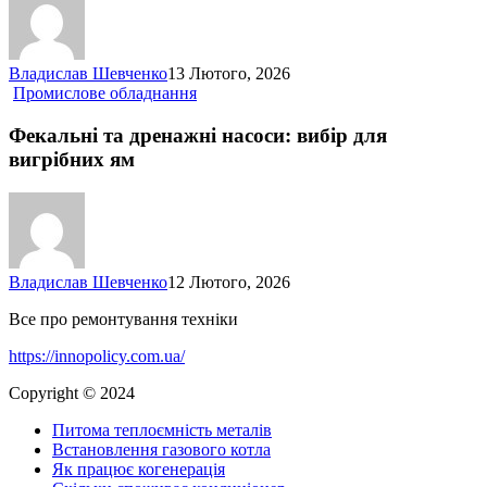
Владислав Шевченко
13 Лютого, 2026
Фекальні
Промислове обладнання
та
дренажні
Фекальні та дренажні насоси: вибір для
насоси:
вигрібних ям
вибір
для
вигрібних
ям
Владислав Шевченко
12 Лютого, 2026
Все про ремонтування техніки
https://innopolicy.com.ua/
Copyright © 2024
Питома теплоємність металів
Встановлення газового котла
Як працює когенерація