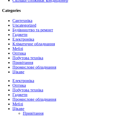
Скільки споживає кондиціонер
Categories
Cантехніка
Uncategorized
Будівництво та ремонт
Гаджети
Електроніка
Кліматичне обладнання
Меблі
Оптика
Побутова техніка
Привітання
Промислове обладнання
Цікаве
Close
Електроніка
Menu
Оптика
Побутова техніка
Гаджети
Промислове обладнання
Меблі
Цікаве
Привітання