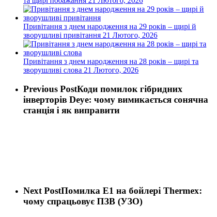
та щирі побажання
21 Лютого, 2026
Привітання з днем народження на 29 років – щирі й
зворушливі привітання
21 Лютого, 2026
Привітання з днем народження на 28 років – щирі та
зворушливі слова
21 Лютого, 2026
Previous Post
Коди помилок гібридних
інверторів Deye: чому вимикається сонячна
станція і як виправити
Next Post
Помилка E1 на бойлері Thermex:
чому спрацьовує ПЗВ (УЗО)