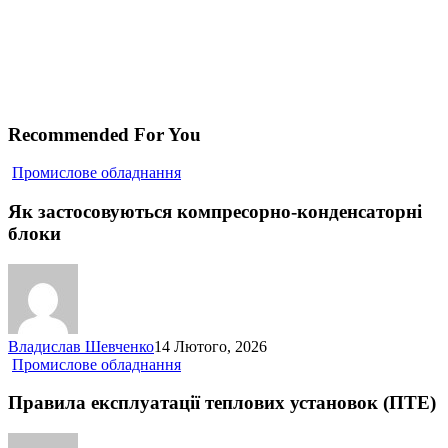
Recommended For You
Як
Промислове обладнання
застосовуються
компресорно-
Як застосовуються компресорно-конденсаторні
конденсаторні
блоки
блоки
Владислав Шевченко
14 Лютого, 2026
Правила
Промислове обладнання
експлуатації
теплових
Правила експлуатації теплових установок (ПТЕ)
установок
(ПТЕ)