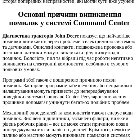
історія попередніх несправностей, які могли бути вже усунені.
Основні причини виникнення
помилок у системі Command Center
Діагностика тракторів John Deere
показує, що найчастіше
помилки виникають через проблеми з електричною системою
та датчиками. Окислені контакти, пошкоджена проводка або
несправні датчики можуть викликати цілу низку кодів
помилок. Вологість, пил та вібрації під час роботи негативно
впливають на електронні компоненти, особливо в суворих
польових умовах.
Програмні збої також є поширеною причиною появи
помилок. Застаріле програмне забезпечення або неправильні
налаштування можуть призвести до непередбачуваної
поведінки системи Command Center. Регулярне оновлення
прошивки допомагає уникнути багатьох подібних проблем.
Механічний знос деталей та компонентів також генерує коди
помилок. Зношені підшипники, засмічені фільтри, низький
рівень робочих рідин – все це може стати причиною появи
попереджувальних сигналів на дисплеї. Крім того, неякісне
паливо або мастило можуть викликати помилки в системах