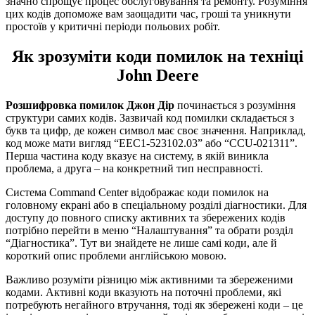
значно спрощує процес обслуговування та ремонту. Розуміння
цих кодів допоможе вам заощадити час, гроші та уникнути
простоїв у критичні періоди польових робіт.
Як зрозуміти коди помилок на техніці
John Deere
Розшифровка помилок Джон Дір
починається з розуміння
структури самих кодів. Зазвичай код помилки складається з
букв та цифр, де кожен символ має своє значення. Наприклад,
код може мати вигляд “EEC1-523102.03” або “CCU-021311”.
Перша частина коду вказує на систему, в якій виникла
проблема, а друга – на конкретний тип несправності.
Система Command Center відображає коди помилок на
головному екрані або в спеціальному розділі діагностики. Для
доступу до повного списку активних та збережених кодів
потрібно перейти в меню “Налаштування” та обрати розділ
“Діагностика”. Тут ви знайдете не лише самі коди, але й
короткий опис проблеми англійською мовою.
Важливо розуміти різницю між активними та збереженими
кодами. Активні коди вказують на поточні проблеми, які
потребують негайного втручання, тоді як збережені коди – це