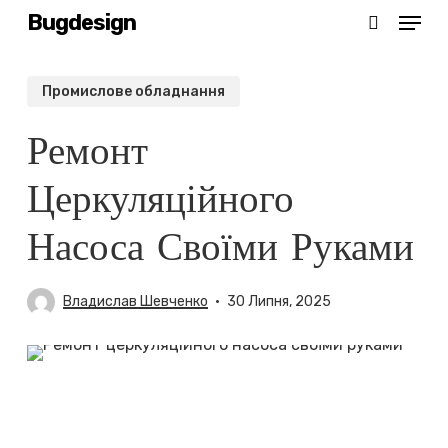
Menu
Skip
Bugdesign
search
to
main
Промислове обладнання
content
Ремонт
Церкуляційного
Насоса Своїми Руками
Владислав Шевченко
30 Липня, 2025