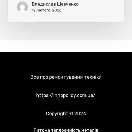
вибір
Владислав Шевченко
для
12 Лютого, 2026
вигрібних
ям
Все про ремонтування техніки
https://innopolicy.com.ua/
Copyright © 2024
Питома теплоємність металів