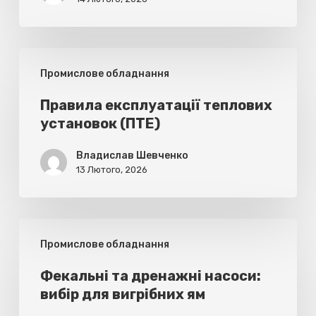
Правила
Промислове обладнання
експлуатації
теплових
Правила експлуатації теплових
установок (ПТЕ)
установок
(ПТЕ)
Владислав Шевченко
13 Лютого, 2026
Фекальні
Промислове обладнання
та
дренажні
Фекальні та дренажні насоси:
вибір для вигрібних ям
насоси: