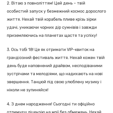
2. Вітаю з повноліттям! Цей день – твій
особистий запуск у безмежний космос дорослого
життя. Нехай твій корабель пливе крізь зірки
удачі, уникаючи чорних дір сумнівів і завжди
приземляючись на планетах щастя та успіху!
3. Ось тобі 18! Це як отримати VIP-квиток на
грандіозний фестиваль життя. Нехай кожен твій
день буде наповнений драйвом, несподіваними
зустрічами та мелодіями, що надихають на нові
звершення. Танцюй під свою улюблену музику і
ніколи не зупиняйся!
4. З днем народження! Сьогодні ти офіційно
отримуєш ліцензію на мрії без обмежень. Нехай