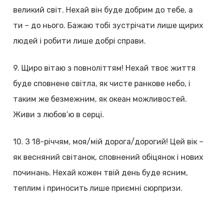
великий світ. Нехай він буде добрим до тебе, а
ти – до нього. Бажаю тобі зустрічати лише щирих
людей і робити лише добрі справи.
9. Щиро вітаю з повноліттям! Нехай твоє життя
буде сповнене світла, як чисте ранкове небо, і
таким же безмежним, як океан можливостей.
Живи з любов’ю в серці.
10. З 18-річчям, моя/мій дорога/дорогий! Цей вік –
як весняний світанок, сповнений обіцянок і нових
починань. Нехай кожен твій день буде ясним,
теплим і приносить лише приємні сюрпризи.