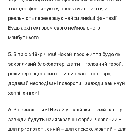
твої ідеї фонтанують, проекти злітають, а
реальність перевершує найсміливіші фантазії.
Будь архітектором свого неймовірного
майбутнього!
5. Вітаю з 18-річчям! Нехай твоє життя буде як
захопливий блокбастер, де ти – головний герой,
режисер і сценарист. Пиши власні сценарії,
додавай несподівані повороти і завжди закінчуй
хеппі-ендом!
6. З повноліттям! Нехай у твоїй життєвій палітрі
завжди будуть найяскравіші фарби: червоний –
для пристрасті, синій – для спокою, жовтий – для