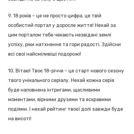
9. 18 років – це не просто цифра, це твій
особистий портал у доросле життя! Нехай за
цим порталом тебе чекають незвідані землі
успіху, ріки натхнення та гори радості. Здійсни
всі свої найсміливіші подорожі!
10. Вітаю! Твоє 18-річчя – це старт нового сезону
твого унікального серіалу. Нехай кожна серія
буде наповнена інтригами, щасливими
моментами, вірними друзями та яскравими
подіями. І нехай рейтинг твоєї долі завжди буде
на висоті!