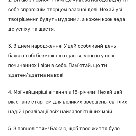
себе справжнім творцем власної долі. Нехай усі
твої рішення будуть мудрими, а кожен крок веде
до успіху та щастя.
3. З днем народження! У цей особливий день
бажаю тобі безмежного щастя, успіхів у всіх
починаннях і віри в себе. Пам’ятай, що ти
здатен/здатна на все!
4. Мої найщиріші вітання з 18-річчям! Нехай цей
вік стане стартом для великих звершень, світлих
надій і реалізації всіх найзаповітніших мрій.
5. З повноліттям! Бажаю, щоб твоє життя було