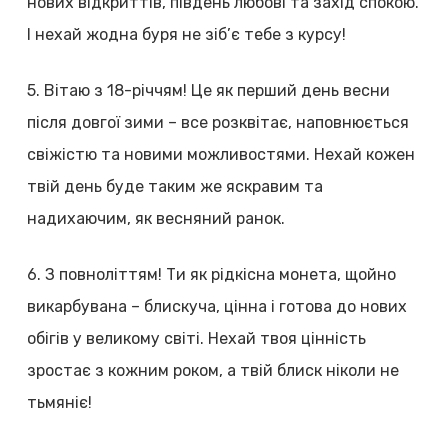
нових відкриттів, південь любові та захід спокою.
І нехай жодна буря не зіб’є тебе з курсу!
5. Вітаю з 18-річчям! Це як перший день весни
після довгої зими – все розквітає, наповнюється
свіжістю та новими можливостями. Нехай кожен
твій день буде таким же яскравим та
надихаючим, як весняний ранок.
6. З повноліттям! Ти як рідкісна монета, щойно
викарбувана – блискуча, цінна і готова до нових
обігів у великому світі. Нехай твоя цінність
зростає з кожним роком, а твій блиск ніколи не
тьмяніє!