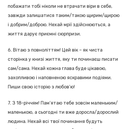
побажати тобі ніколи не втрачати віри в себе,
завжди залишатися таким/такою щирим/щирою
і добрим/доброю. Нехай мрії здійснюються, а
життя дарує приємні сюрпризи.
6. Вітаю з повноліттям! Цей вік – як чиста
сторінка у книзі життя, яку ти починаєш писати
сам/сама. Нехай кожна глава буде цікавою,
захопливою і наповненою яскравими подіями.
Пиши свою історію з любов’ю!
7. З 18-річчям! Пам’ятаю тебе зовсім маленьким/
маленькою, а сьогодні ти вже доросла/дорослий
людина. Нехай всі твої починання будуть