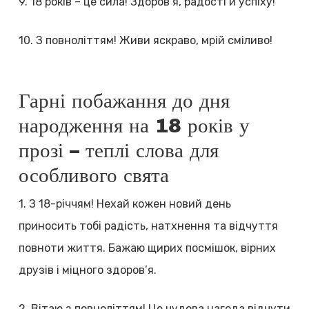
9. 18 років – це сила! Здоров’я, радості й успіху!
10. З повноліттям! Живи яскраво, мрій сміливо!
Гарні побажання до дня
народження на 18 років у
прозі – теплі слова для
особливого свята
1. З 18-річчям! Нехай кожен новий день
приносить тобі радість, натхнення та відчуття
повноти життя. Бажаю щирих посмішок, вірних
друзів і міцного здоров’я.
2. Вітаю з повноліттям! Це чудова нагода відчути