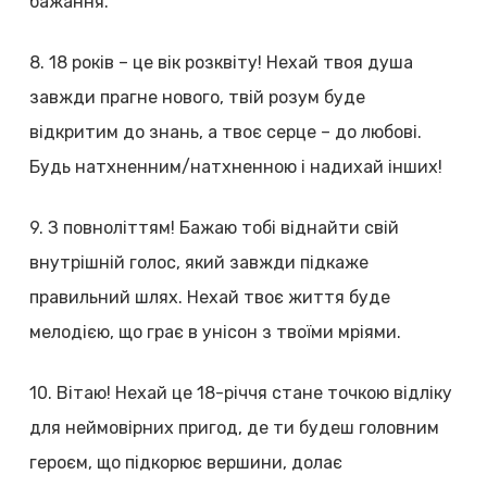
бажання.
8. 18 років – це вік розквіту! Нехай твоя душа
завжди прагне нового, твій розум буде
відкритим до знань, а твоє серце – до любові.
Будь натхненним/натхненною і надихай інших!
9. З повноліттям! Бажаю тобі віднайти свій
внутрішній голос, який завжди підкаже
правильний шлях. Нехай твоє життя буде
мелодією, що грає в унісон з твоїми мріями.
10. Вітаю! Нехай це 18-річчя стане точкою відліку
для неймовірних пригод, де ти будеш головним
героєм, що підкорює вершини, долає