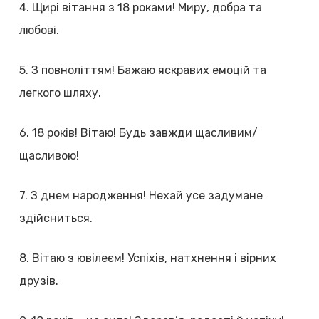
4. Щирі вітання з 18 роками! Миру, добра та
любові.
5. З повноліттям! Бажаю яскравих емоцій та
легкого шляху.
6. 18 років! Вітаю! Будь завжди щасливим/
щасливою!
7. З днем народження! Нехай усе задумане
здійсниться.
8. Вітаю з ювілеєм! Успіхів, натхнення і вірних
друзів.