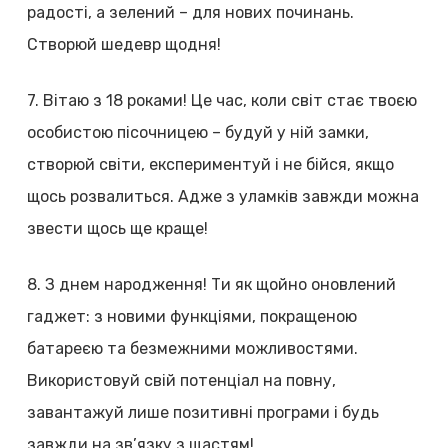
радості, а зелений – для нових починань.
Створюй шедевр щодня!
7. Вітаю з 18 роками! Це час, коли світ стає твоєю
особистою пісочницею – будуй у ній замки,
створюй світи, експериментуй і не бійся, якщо
щось розвалиться. Адже з уламків завжди можна
звести щось ще краще!
8. З днем народження! Ти як щойно оновлений
гаджет: з новими функціями, покращеною
батареєю та безмежними можливостями.
Використовуй свій потенціал на повну,
завантажуй лише позитивні програми і будь
завжди на зв’язку з щастям!