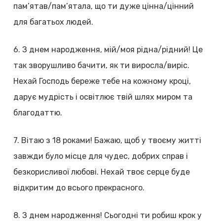
пам’ятав/пам’ятала, що ти дуже цінна/цінний
для багатьох людей.
6. З днем народження, мій/моя рідна/рідний! Це
так зворушливо бачити, як ти виросла/виріс.
Нехай Господь береже тебе на кожному кроці,
дарує мудрість і освітлює твій шлях миром та
благодаттю.
7. Вітаю з 18 роками! Бажаю, щоб у твоєму житті
завжди було місце для чудес, добрих справ і
безкорисливої любові. Нехай твоє серце буде
відкритим до всього прекрасного.
8. З днем народження! Сьогодні ти робиш крок у