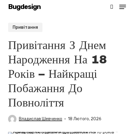
Menu
Skip
Bugdesign
search
to
main
Привітання
content
Привітання З Днем
Народження На 18
Років – Найкращі
Побажання До
Повноліття
Владислав Шевченко
18 Лютого, 2026