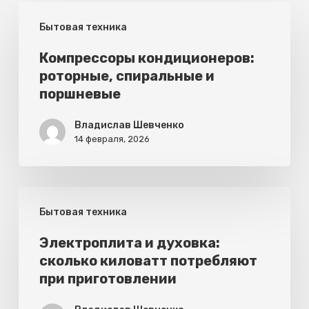
Компрессоры
Бытовая техника
кондиционеров:
роторные,
Компрессоры кондиционеров:
роторные, спиральные и
спиральные
поршневые
и
поршневые
Владислав Шевченко
14 февраля, 2026
Электроплита
Бытовая техника
и
духовка:
Электроплита и духовка:
сколько киловатт потребляют
сколько
при приготовлении
киловатт
потребляют