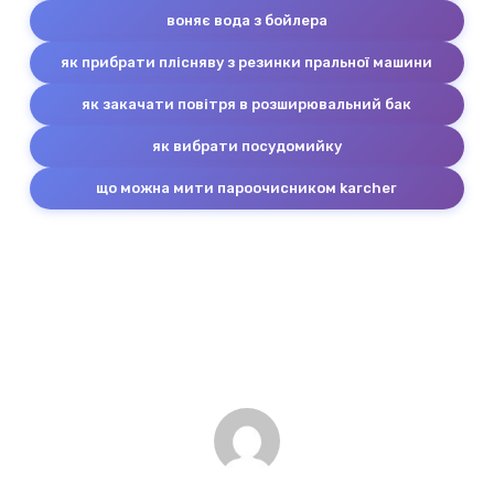
воняє вода з бойлера
як прибрати плісняву з резинки пральної машини
як закачати повітря в розширювальний бак
як вибрати посудомийку
що можна мити пароочисником karcher