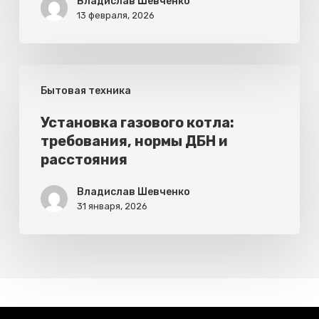
Владислав Шевченко
13 февраля, 2026
при
приготовлении
Установка
Бытовая техника
газового
котла:
Установка газового котла:
требования, нормы ДБН и
требования,
расстояния
нормы
ДБН
Владислав Шевченко
31 января, 2026
и
расстояния