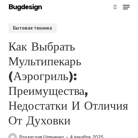
Menu
Skip
Bugdesign
search
to
main
Бытовая техника
content
Как Выбрать
Мультипекарь
(аэрогриль):
Преимущества,
Недостатки И Отличия
От Духовки
Владислав Шевченко
4 декабря, 2025