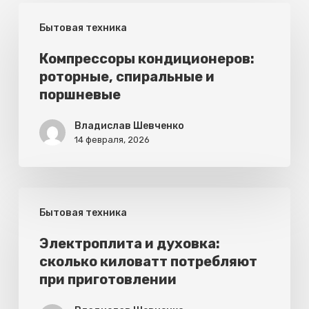
Компрессоры
Бытовая техника
кондиционеров:
роторные,
Компрессоры кондиционеров:
роторные, спиральные и
спиральные
поршневые
и
поршневые
Владислав Шевченко
14 февраля, 2026
Электроплита
Бытовая техника
и
духовка:
Электроплита и духовка:
сколько киловатт потребляют
сколько
при приготовлении
киловатт
потребляют