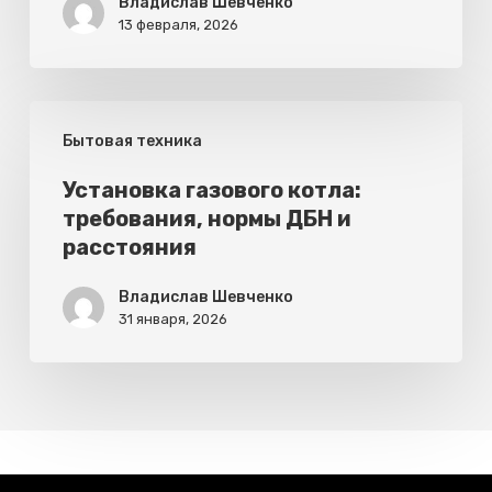
Владислав Шевченко
13 февраля, 2026
при
приготовлении
Установка
Бытовая техника
газового
котла:
Установка газового котла:
требования, нормы ДБН и
требования,
расстояния
нормы
ДБН
Владислав Шевченко
31 января, 2026
и
расстояния