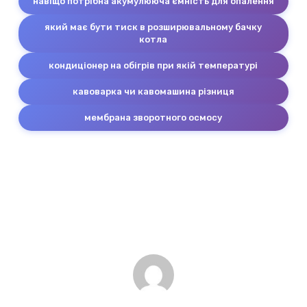
навіщо потрібна акумулююча ємність для опалення
який має бути тиск в розширювальному бачку
котла
кондиціонер на обігрів при якій температурі
кавоварка чи кавомашина різниця
мембрана зворотного осмосу