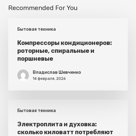
Recommended For You
Компрессоры
Бытовая техника
кондиционеров:
роторные,
Компрессоры кондиционеров:
роторные, спиральные и
спиральные
поршневые
и
поршневые
Владислав Шевченко
14 февраля, 2026
Электроплита
Бытовая техника
и
духовка:
Электроплита и духовка:
сколько киловатт потребляют
сколько