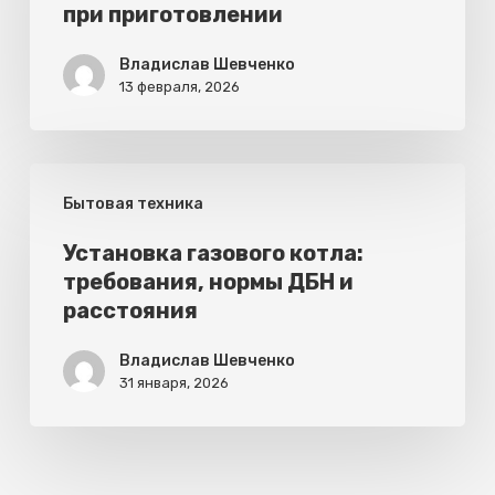
при приготовлении
киловатт
потребляют
Владислав Шевченко
13 февраля, 2026
при
приготовлении
Установка
Бытовая техника
газового
котла:
Установка газового котла:
требования, нормы ДБН и
требования,
расстояния
нормы
ДБН
Владислав Шевченко
31 января, 2026
и
расстояния