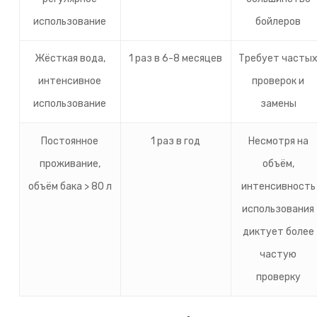
использование
бойлеров
Жёсткая вода,
1 раз в 6-8 месяцев
Требует часты
интенсивное
проверок и
использование
замены
Постоянное
1 раз в год
Несмотря на
проживание,
объём,
объём бака > 80 л
интенсивность
использования
диктует более
частую
проверку