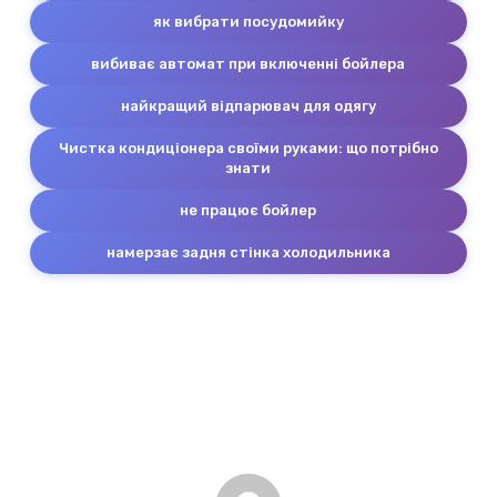
як вибрати посудомийку
вибиває автомат при включенні бойлера
найкращий відпарювач для одягу
Чистка кондиціонера своїми руками: що потрібно
знати
не працює бойлер
намерзає задня стінка холодильника