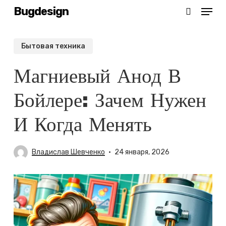
Menu
Skip
Bugdesign
search
to
main
Бытовая техника
content
Магниевый Анод В
Бойлере: Зачем Нужен
И Когда Менять
Владислав Шевченко
24 января, 2026