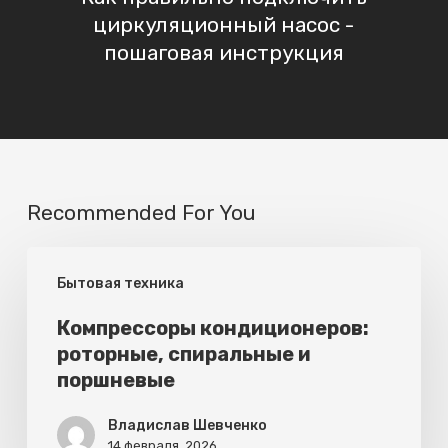
циркуляционный насос -
пошаговая инструкция
Recommended For You
Компрессоры
Бытовая техника
кондиционеров:
роторные,
Компрессоры кондиционеров:
роторные, спиральные и
спиральные
поршневые
и
поршневые
Владислав Шевченко
14 февраля, 2026