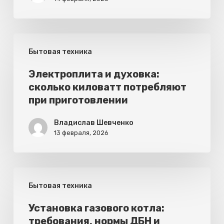
Электроплита
Бытовая техника
и
духовка:
Электроплита и духовка:
сколько киловатт потребляют
сколько
при приготовлении
киловатт
потребляют
Владислав Шевченко
13 февраля, 2026
при
приготовлении
Установка
Бытовая техника
газового
котла:
Установка газового котла:
требования, нормы ДБН и
требования,