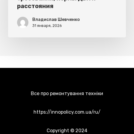
расстояния
нормы
ДБН
Владислав Шевченко
31 января, 2026
и
расстояния
Все про ремонтування техніки
https://innopolicy.com.ua/ru/
Copyright © 2024