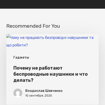
Recommended For You
Почему
не
работают
Гаджеты
беспроводные
наушники
Почему не работают
беспроводные наушники и что
и
делать?
что
делать?
Владислав Шевченко
10 сентября, 2025