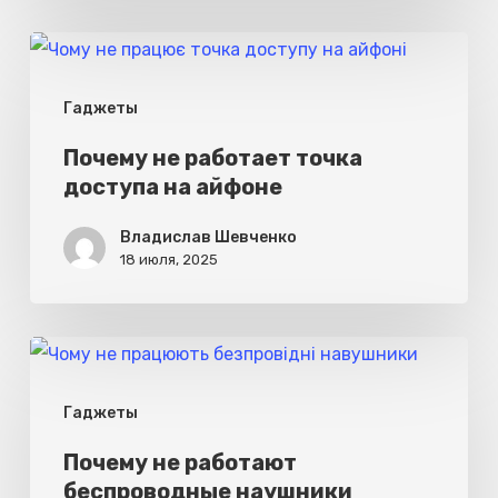
Почему
не
Гаджеты
работает
точка
Почему не работает точка
доступа на айфоне
доступа
на
Владислав Шевченко
айфоне
18 июля, 2025
Почему
не
Гаджеты
работают
беспроводные
Почему не работают
беспроводные наушники
наушники