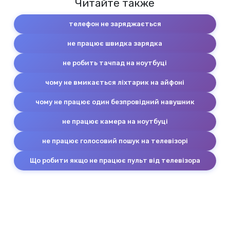
Читайте также
телефон не заряджається
не працює швидка зарядка
не робить тачпад на ноутбуці
чому не вмикається ліхтарик на айфоні
чому не працює один безпровідний навушник
не працює камера на ноутбуці
не працює голосовий пошук на телевізорі
Що робити якщо не працює пульт від телевізора