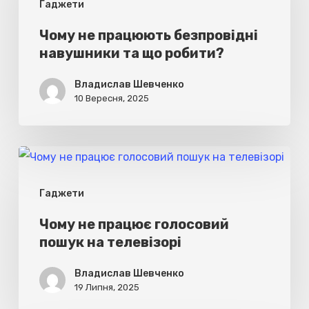
Гаджети
безпровідні
навушники
Чому не працюють безпровідні
навушники та що робити?
та
що
Владислав Шевченко
робити?
10 Вересня, 2025
Чому
не
Гаджети
працює
голосовий
Чому не працює голосовий
пошук на телевізорі
пошук
на
Владислав Шевченко
телевізорі
19 Липня, 2025