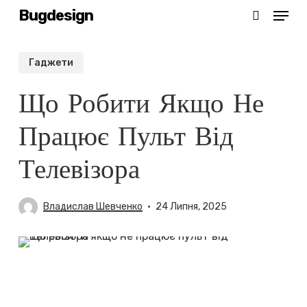
Menu
Skip
Bugdesign
search
to
main
Гаджети
content
Що Робити Якщо Не
Працює Пульт Від
Телевізора
Владислав Шевченко
24 Липня, 2025