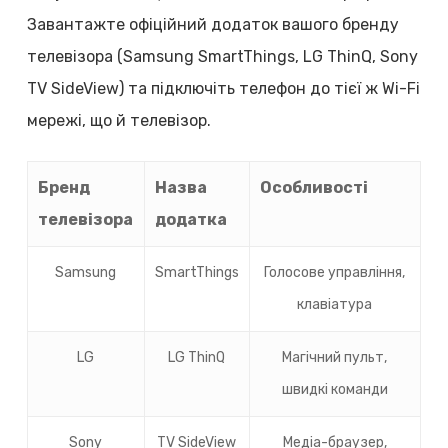
Завантажте офіційний додаток вашого бренду
телевізора (Samsung SmartThings, LG ThinQ, Sony
TV SideView) та підключіть телефон до тієї ж Wi-Fi
мережі, що й телевізор.
Бренд
Назва
Особливості
телевізора
додатка
Samsung
SmartThings
Голосове управління,
клавіатура
LG
LG ThinQ
Магічний пульт,
швидкі команди
Sony
TV SideView
Медіа-браузер,