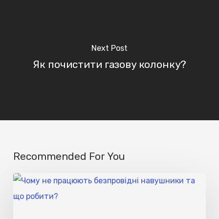
Next Post
Як почистити газову колонку?
Recommended For You
Чому
не
працюють