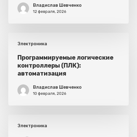
и
Владислав Шевченко
дома:
12 февраля, 2026
выбор
и
Программируемые
типы
Электроника
логические
контроллеры
Программируемые логические
контроллеры (ПЛК):
(ПЛК):
автоматизация
автоматизация
Владислав Шевченко
10 февраля, 2026
Рейтинг
Электроника
ведущих