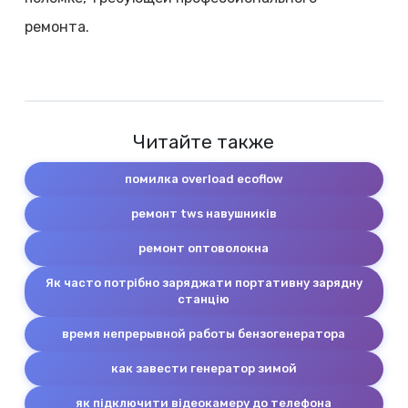
ремонта.
Читайте также
помилка overload ecoflow
ремонт tws навушників
ремонт оптоволокна
Як часто потрібно заряджати портативну зарядну
станцію
время непрерывной работы бензогенератора
как завести генератор зимой
як підключити відеокамеру до телефона