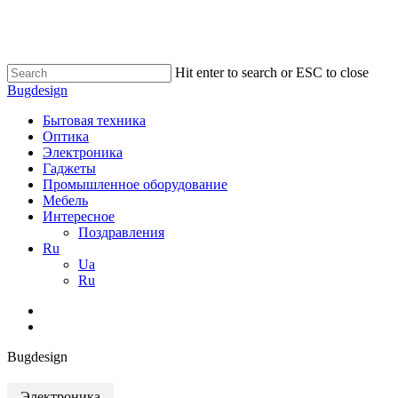
Skip
to
main
content
Hit enter to search or ESC to close
Close
Bugdesign
Search
search
Menu
Бытовая техника
Оптика
Электроника
Гаджеты
Промышленное оборудование
Мебель
Интересное
Поздравления
Ru
Ua
Ru
search
Bugdesign
Электроника