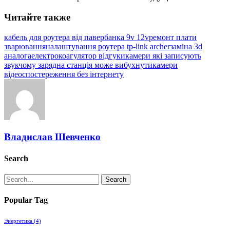
Читайте также
кабель для роутера від павербанка 9v 12v
ремонт плати
зварювання
налаштування роутера tp-link archer
заміна 3d
аналога
електрокоагулятор відгуки
камери які записують
звук
чому зарядна станція може вибухнути
камери
відеоспостереження без інтернету
Владислав Шевченко
Search
Search
Popular Tag
Энергетика
(4)