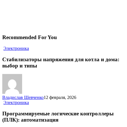
Recommended For You
Стабилизаторы
Электроника
напряжения
для
Стабилизаторы напряжения для котла и дома:
котла
выбор и типы
и
дома:
выбор
и
типы
Владислав Шевченко
12 февраля, 2026
Программируемые
Электроника
логические
контроллеры
Программируемые логические контроллеры
(ПЛК):
(ПЛК): автоматизация
автоматизация