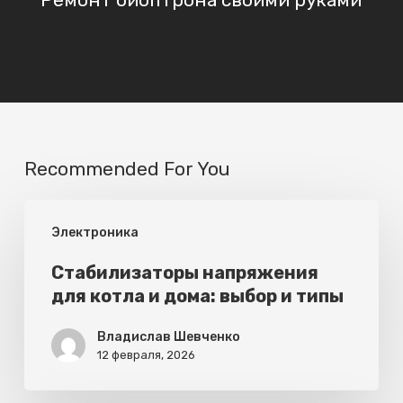
Recommended For You
Стабилизаторы
Электроника
напряжения
для
Стабилизаторы напряжения
для котла и дома: выбор и типы
котла
и
Владислав Шевченко
дома:
12 февраля, 2026
выбор