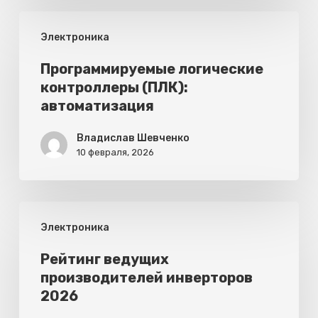
и
Программируемые
типы
Электроника
логические
контроллеры
Программируемые логические
контроллеры (ПЛК):
(ПЛК):
автоматизация
автоматизация
Владислав Шевченко
10 февраля, 2026
Рейтинг
Электроника
ведущих
производителей
Рейтинг ведущих
производителей инверторов
инверторов
2026
2026