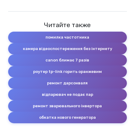
Читайте также
помилка частотника
камера відеоспостереження без інтернету
canon блимає 7 разів
роутер tp-link горить оранжевим
ремонт дарсонваля
відпарювач не подає пар
ремонт зварювального інвертора
обкатка нового генератора