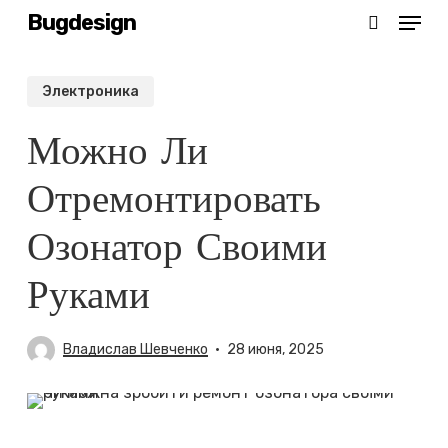
Menu
Skip
Bugdesign
search
to
main
Электроника
content
Можно Ли
Отремонтировать
Озонатор Своими
Руками
Владислав Шевченко
28 июня, 2025