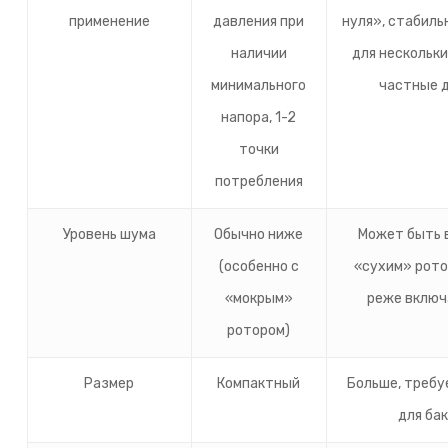
применение
давления при
нуля», стабиль
наличии
для нескольки
минимального
частные 
напора, 1-2
точки
потребления
Уровень шума
Обычно ниже
Может быть 
(особенно с
«сухим» рото
«мокрым»
реже включ
ротором)
Размер
Компактный
Больше, требу
для ба