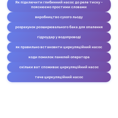
Як підключити глибинний насос до реле тиску -
пояснюємо простими словами
виробництво сухого льоду
розрахунок розширювального бака для опалення
гідроудар у водопроводі
як правильно встановити циркуляційний насос
коди помилок панелей оператора
скільки ват споживає циркуляційний насос
тече циркуляційний насос