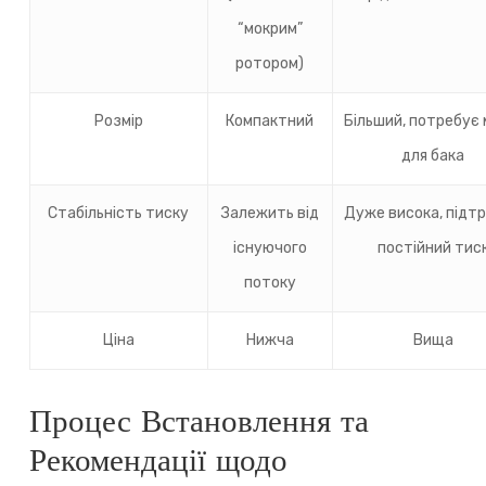
“мокрим”
ротором)
Розмір
Компактний
Більший, потребує 
для бака
Стабільність тиску
Залежить від
Дуже висока, підт
існуючого
постійний тис
потоку
Ціна
Нижча
Вища
Процес Встановлення та
Рекомендації щодо