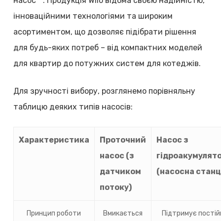
насос**. Продукція Wilo відома своєю надійністю,
інноваційними технологіями та широким
асортиментом, що дозволяє підібрати рішення
для будь-яких потреб – від компактних моделей
для квартир до потужних систем для котеджів.
Для зручності вибору, розглянемо порівняльну
таблицю деяких типів насосів:
Характеристика
Проточний
Насос з
насос (з
гідроакумулят
датчиком
(насосна станц
потоку)
Принцип роботи
Вмикається
Підтримує постій