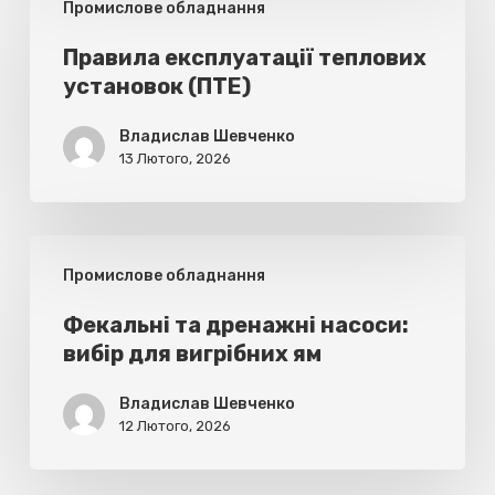
Промислове обладнання
експлуатації
теплових
Правила експлуатації теплових
установок (ПТЕ)
установок
(ПТЕ)
Владислав Шевченко
13 Лютого, 2026
Фекальні
Промислове обладнання
та
дренажні
Фекальні та дренажні насоси:
вибір для вигрібних ям
насоси:
вибір
Владислав Шевченко
для
12 Лютого, 2026
вигрібних