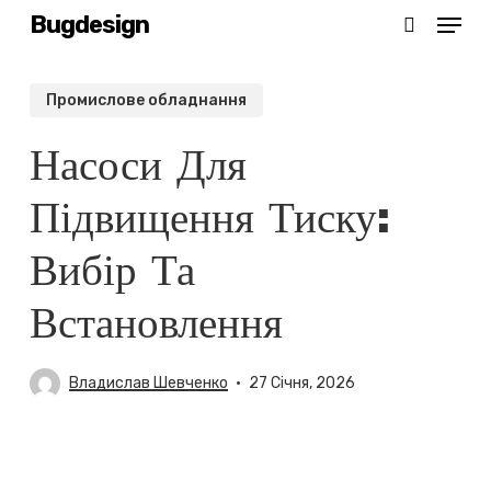
Menu
Skip
Bugdesign
search
to
main
Промислове обладнання
content
Насоси Для
Підвищення Тиску:
Вибір Та
Встановлення
Владислав Шевченко
27 Січня, 2026