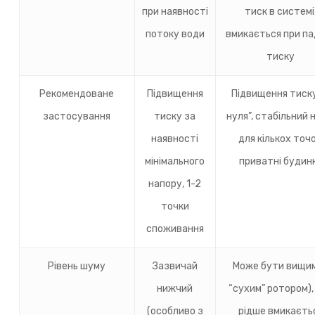
при наявності
тиск в системі
потоку води
вмикається при па
тиску
Рекомендоване
Підвищення
Підвищення тиску
застосування
тиску за
нуля”, стабільний 
наявності
для кількох точо
мінімального
приватні будин
напору, 1-2
точки
споживання
Рівень шуму
Зазвичай
Може бути вищим
нижчий
“сухим” ротором),
(особливо з
рідше вмикаєть