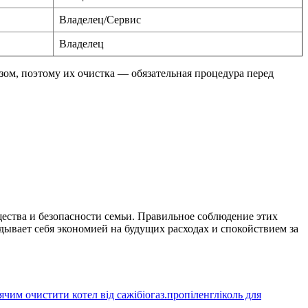
Владелец/Сервис
Владелец
ом, поэтому их очистка — обязательная процедура перед
ества и безопасности семьи. Правильное соблюдение этих
ывает себя экономией на будущих расходах и спокойствием за
я
чим очистити котел від сажі
біогаз.
пропіленгліколь для