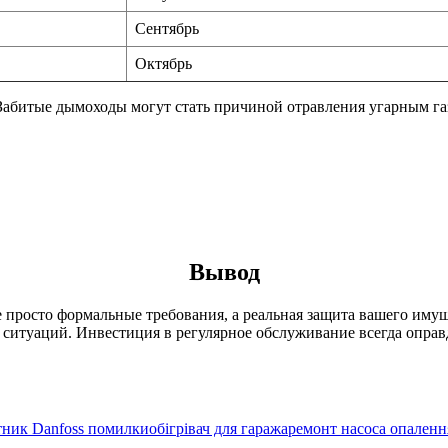
Сентябрь
Октябрь
абитые дымоходы могут стать причиной отравления угарным газ
Вывод
 просто формальные требования, а реальная защита вашего имущ
ситуаций. Инвестиция в регулярное обслуживание всегда оправд
тник Danfoss помилки
обігрівач для гаража
ремонт насоса опаленн