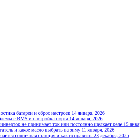
остика батареи и сброс настроек
14 января, 2026
блемы с BMS и настройка порта
14 января, 2026
инвертор не принимает ток или постоянно щелкает реле
15 янва
гатель и какое масло выбрать на зиму
11 января, 2026
ается солнечная станция и как исправить.
23 декабря, 2025