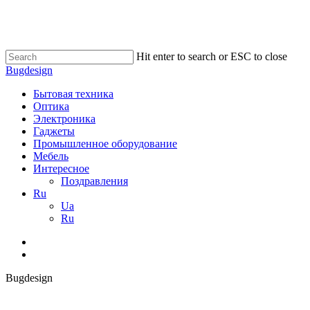
Skip
to
main
content
Hit enter to search or ESC to close
Close
Bugdesign
Search
search
Menu
Бытовая техника
Оптика
Электроника
Гаджеты
Промышленное оборудование
Мебель
Интересное
Поздравления
Ru
Ua
Ru
search
Bugdesign