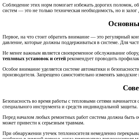
Соблюдение этих норм помогает избежать дорогих поломок, о
систем — это не только техническая необходимость, но и зало
Основные
Первое, на что стоит обратить внимание — это регулярный ко
давление, которые должны поддерживаться в системе. Для част
Не менее важным является своевременное обслуживание обору
тепловых установок и сетей
рекомендует проводить профилакт
Особое внимание уделяется системе автоматики и безопаснос
производителя. Запрещено самостоятельно изменять заводские
Сове
Безопасность во время работы с тепловыми сетями начинается
специального инструмента и средств индивидуальной защиты. 
Перед началом любых ремонтных работ система должна быть об
может привести к серьезным травмам.
При обнаружении утечек теплоносителя немедленно перекрывай
особенно в зимний период, когда температура теплоносителя м