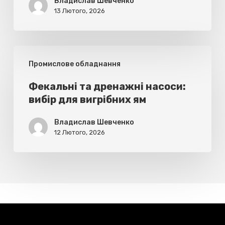
Владислав Шевченко
13 Лютого, 2026
Фекальні
Промислове обладнання
та
дренажні
Фекальні та дренажні насоси:
вибір для вигрібних ям
насоси:
вибір
Владислав Шевченко
для
12 Лютого, 2026
вигрібних
ям