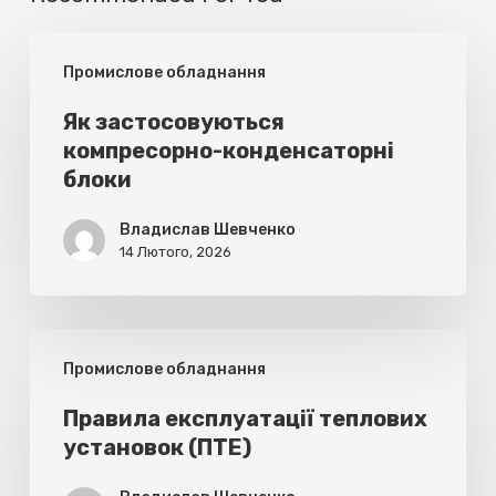
Як
Промислове обладнання
застосовуються
компресорно-
Як застосовуються
компресорно-конденсаторні
конденсаторні
блоки
блоки
Владислав Шевченко
14 Лютого, 2026
Правила
Промислове обладнання
експлуатації
теплових
Правила експлуатації теплових
установок (ПТЕ)
установок
(ПТЕ)