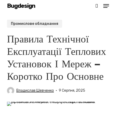
Menu
Skip
Bugdesign
search
to
main
Промислове обладнання
content
Правила Технічної
Експлуатації Теплових
Установок І Мереж –
Коротко Про Основне
Владислав Шевченко
9 Серпня, 2025