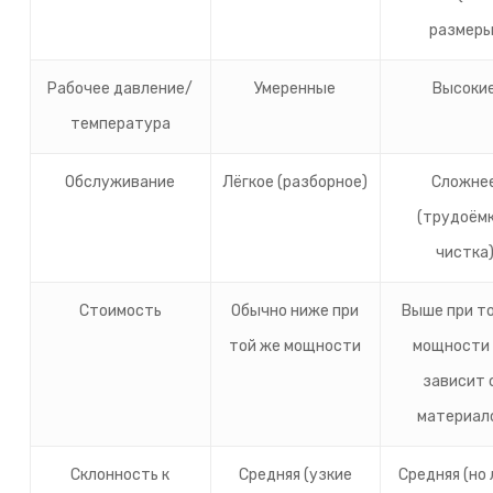
размеры
Рабочее давление/
Умеренные
Высоки
температура
Обслуживание
Лёгкое (разборное)
Сложне
(трудоём
чистка
Стоимость
Обычно ниже при
Выше при т
той же мощности
мощности 
зависит 
материал
Склонность к
Средняя (узкие
Средняя (но 