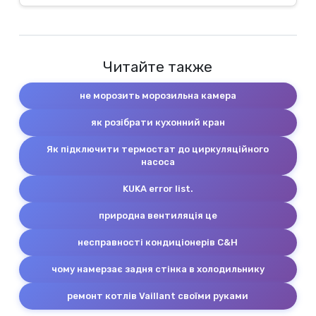
Читайте также
не морозить морозильна камера
як розібрати кухонний кран
Як підключити термостат до циркуляційного
насоса
KUKA error list.
природна вентиляція це
несправності кондиціонерів C&H
чому намерзає задня стінка в холодильнику
ремонт котлів Vaillant своїми руками