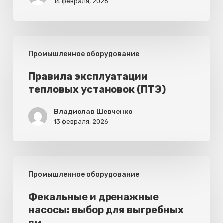
14 февраля, 2026
Правила
Промышленное оборудование
эксплуатации
тепловых
Правила эксплуатации
тепловых установок (ПТЭ)
установок
(ПТЭ)
Владислав Шевченко
13 февраля, 2026
Фекальные
Промышленное оборудование
и
дренажные
Фекальные и дренажные
насосы: выбор для выгребных
насосы:
ям