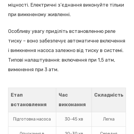
міцності. Електричні з’єднання виконуйте тільки
при вимкненому живленні.
Особливу увагу приділіть встановленню реле
тиску – воно забезпечує автоматичне включення
і вимкнення насоса залежно від тиску в системі.
Типові налаштування: включення при 1,5 атм,
вимкнення при 3 атм.
Етап
Час
Складність
встановлення
виконання
Підготовка насоса
30-45 хв
Легка
Опускання в
20-30 хв
Середня