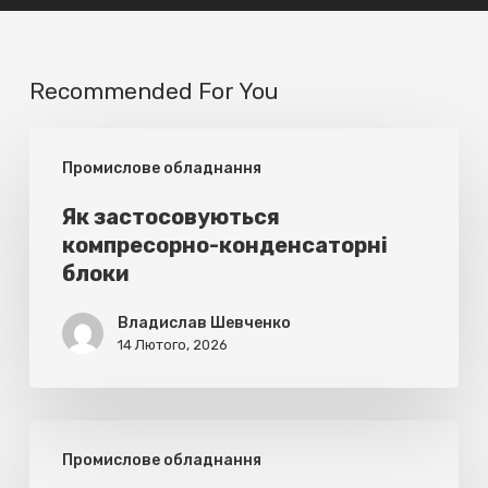
Recommended For You
Як
Промислове обладнання
застосовуються
компресорно-
Як застосовуються
компресорно-конденсаторні
конденсаторні
блоки
блоки
Владислав Шевченко
14 Лютого, 2026
Правила
Промислове обладнання
експлуатації