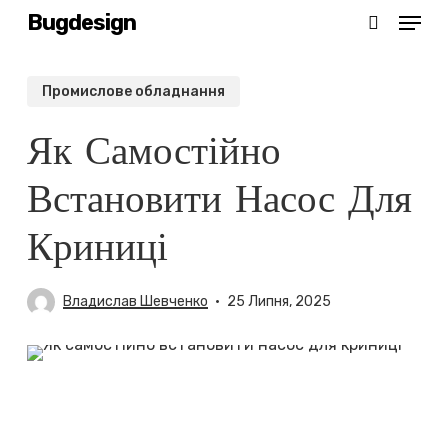
Menu
Skip
Bugdesign
search
to
main
Промислове обладнання
content
Як Самостійно
Встановити Насос Для
Криниці
Владислав Шевченко
25 Липня, 2025