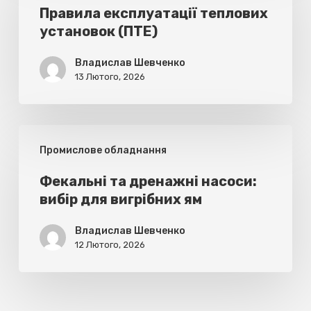
теплових
Правила експлуатації теплових
установок (ПТЕ)
установок
(ПТЕ)
Владислав Шевченко
13 Лютого, 2026
Фекальні
Промислове обладнання
та
дренажні
Фекальні та дренажні насоси:
вибір для вигрібних ям
насоси:
вибір
Владислав Шевченко
для
12 Лютого, 2026
вигрібних
ям