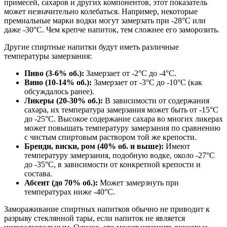
примесей, сахаров и других компонентов, этот показатель
может незначительно колебаться. Например, некоторые
премиальные марки водки могут замерзать при -28°C или
даже -30°C. Чем крепче напиток, тем сложнее его заморозить.
Другие спиртные напитки будут иметь различные
температуры замерзания:
Пиво (3-6% об.):
Замерзает от -2°C до -4°C.
Вино (10-14% об.):
Замерзает от -3°C до -10°C (как
обсуждалось ранее).
Ликеры (20-30% об.):
В зависимости от содержания
сахара, их температура замерзания может быть от -15°C
до -25°C. Высокое содержание сахара во многих ликерах
может повышать температуру замерзания по сравнению
с чистым спиртовым раствором той же крепости.
Бренди, виски, ром (40% об. и выше):
Имеют
температуру замерзания, подобную водке, около -27°C
до -35°C, в зависимости от конкретной крепости и
состава.
Абсент (до 70% об.):
Может замерзнуть при
температурах ниже -40°C.
Замораживание спиртных напитков обычно не приводит к
разрыву стеклянной тары, если напиток не является