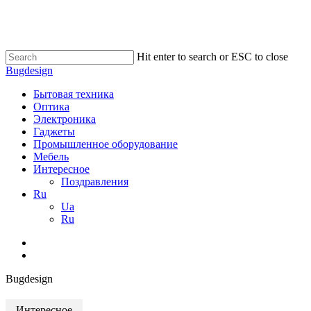
Skip
to
main
content
Hit enter to search or ESC to close
Close
Bugdesign
Search
search
Menu
Бытовая техника
Оптика
Электроника
Гаджеты
Промышленное оборудование
Мебель
Интересное
Поздравления
Ru
Ua
Ru
search
Bugdesign
Интересное