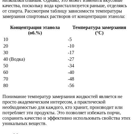
низкоалкогольным. Однако, это может изменить вкусовые
качества, поскольку вода кристаллизуется раньше, отделяясь
от спирта. Рассмотрим таблицу зависимости температуры
замерзания спиртовых растворов от концентрации этанола:
Концентрация этанола
Температура замерзания
(об.%)
(°C)
10
-5
20
-10
30
-17
40 (Водка)
-27
50
-34
60
-40
70
-48
80
-56
Понимание температур замерзания жидкостей является не
просто академическим интересом, а практической
необходимостью для каждого, кто хранит, производит или
потребляет эти продукты. Это позволяет избежать порчи,
сохранить качество и эффективно использовать свойства этих
уникальных веществ.