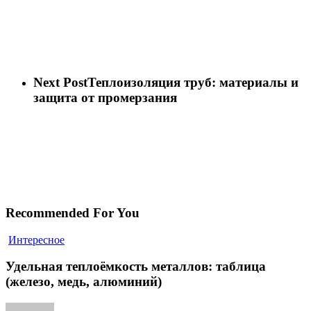
Next Post
Теплоизоляция труб: материалы и
защита от промерзания
Recommended For You
Удельная
Интересное
теплоёмкость
металлов:
Удельная теплоёмкость металлов: таблица
таблица
(железо, медь, алюминий)
(железо,
медь,