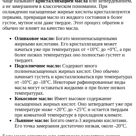
чаще называют
кристаллизацией масла
или затвердеванием,
а не замерзанием в классическом понимании. При
охлаждении насыщенные жирные кислоты кристаллизуются
первыми, превращая масло из жидкого состояния в более
густое, мутное или даже твердое. Этот процесс обратим и
обычно не влияет на качество масла.
Оливковое масло:
Богато мононенасыщенными
жирными кислотами. Его кристаллизация может
начаться уже при температурах от +10°C до +0°C, а при
более низких температурах оно полностью густеет и
твердеет.
Подсолнечное масло:
Содержит много
полиненасыщенных жирных кислот. Оно обычно
начинает густеть и кристаллизоваться при температурах
от -10°C до -18°C. Некоторые рафинированные виды
масла могут оставаться жидкими и при более низких
температурах.
Кокосовое масло:
Имеет высокое содержание
насыщенных жирных кислот. Оно затвердевает уже при
температуре ниже +20°C до +25°C и остается твердым
при комнатной температуре в прохладном климате.
Льняное масло:
Богато омега-3 жирными кислотами.
Его точка замерзания достаточно низкая, около -20°C.