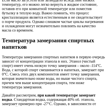
Если масло загустело или затвердело вследствие низких
температур, его можно легко вернуть в жидкое состояние,
оставив его при комнатной температуре или поместив
бутылку в теплую воду. Важно помнить, что процесс
кристаллизации является естественным и не свидетельствует
о порче продукта. Однако слишком частые циклы нагревания
и охлаждения могут незначительно повлиять на качество
масла со временем.
Температура замерзания спиртных
напитков
Температура замерзания спиртных напитков в первую очередь
зависит от концентрации этанола в них. Этанол (чистый
спирт) имеет очень низкую точку замерзания – около -114°C.
Вода, с которой спирт смешивается в напитках, замерзает при
0°C. Смесь этих двух компонентов имеет точку замерзания,
которая значительно ниже воды, но выше чистого спирта,
причем чем выше концентрация спирта, тем ниже
температура замерзания.
Давайте рассмотрим,
при какой температуре замерзает
водка
. Стандартная водка, содержащая 40% об. этанола,
замерзает примерно при -27°C. Однако, в зависимости от