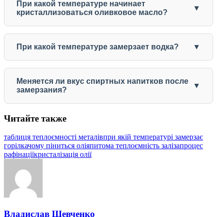
При какой температуре начинает
кристаллизоваться оливковое масло?
При какой температуре замерзает водка?
Меняется ли вкус спиртных напитков после
замерзания?
Читайте также
таблиця теплоємності металів
при якій температурі замерзає
горілка
чому піниться олія
питома теплоємність заліза
процес
рафінації
кристалізація олії
Владислав Шевченко