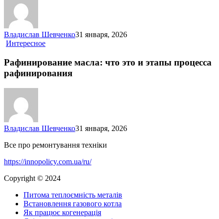
алюминий)
Владислав Шевченко
31 января, 2026
Рафинирование
Интересное
масла:
что
Рафинирование масла: что это и этапы процесса
это
рафинирования
и
этапы
процесса
рафинирования
Владислав Шевченко
31 января, 2026
Все про ремонтування техніки
https://innopolicy.com.ua/ru/
Copyright © 2024
Питома теплоємність металів
Встановлення газового котла
Як працює когенерація