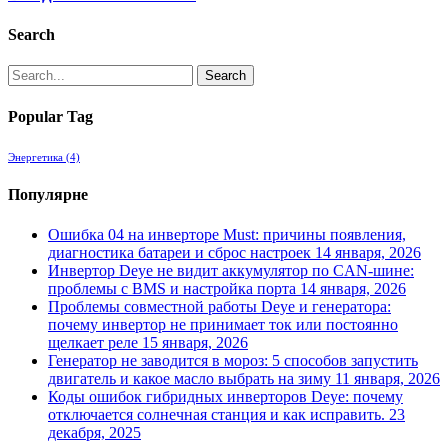
Search
Search
Popular Tag
Энергетика
(4)
Популярне
Ошибка 04 на инверторе Must: причины появления,
диагностика батареи и сброс настроек
14 января, 2026
Инвертор Deye не видит аккумулятор по CAN-шине:
проблемы с BMS и настройка порта
14 января, 2026
Проблемы совместной работы Deye и генератора:
почему инвертор не принимает ток или постоянно
щелкает реле
15 января, 2026
Генератор не заводится в мороз: 5 способов запустить
двигатель и какое масло выбрать на зиму
11 января, 2026
Коды ошибок гибридных инверторов Deye: почему
отключается солнечная станция и как исправить.
23
декабря, 2025