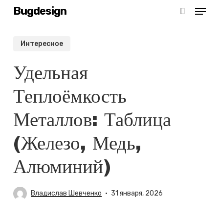
Menu
Skip
Bugdesign
search
to
Close
main
Интересное
Menu
content
Удельная
Теплоёмкость
Металлов: Таблица
(железо, Медь,
Алюминий)
Владислав Шевченко
31 января, 2026