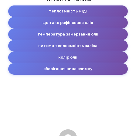
теплоємність міді
що таке рафінована олія
температура замерзання олії
питома теплоємність заліза
колір олії
зберігання вина взимку