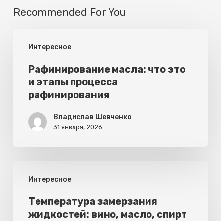
Recommended For You
Рафинирование
Интересное
масла:
что
Рафинирование масла: что это
и этапы процесса
это
рафинирования
и
этапы
Владислав Шевченко
31 января, 2026
процесса
рафинирования
Температура
Интересное
замерзания
жидкостей:
Температура замерзания
жидкостей: вино, масло, спирт
вино,