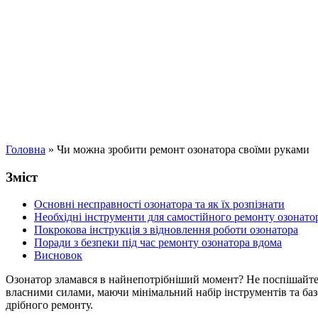
Головна
»
Чи можна зробити ремонт озонатора своїми руками
Зміст
Основні несправності озонатора та як їх розпізнати
Необхідні інструменти для самостійного ремонту озонато
Покрокова інструкція з відновлення роботи озонатора
Поради з безпеки під час ремонту озонатора вдома
Висновок
Озонатор зламався в найнепотрібніший момент? Не поспішайте 
власними силами, маючи мінімальний набір інструментів та баз
дрібного ремонту.