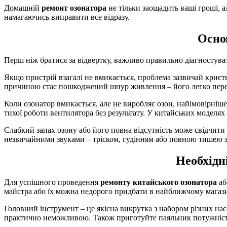
Домашній
ремонт озонатора
не тільки заощадить ваші гроші, 
намагаючись виправити все відразу.
Основ
Перш ніж братися за відвертку, важливо правильно діагностуват
Якщо пристрій взагалі не вмикається, проблема зазвичай криєть
причиною стає пошкоджений шнур живлення – його легко пере
Коли озонатор вмикається, але не виробляє озон, найімовірніш
тихої роботи вентилятора без результату. У китайських моделях
Слабкий запах озону або його повна відсутність може свідчит
незвичайними звуками – тріском, гудінням або повною тишею з
Необхідн
Для успішного проведення
ремонту китайського озонатора
аб
майстра або їх можна недорого придбати в найближчому магази
Головний інструмент – це якісна викрутка з набором різних наса
практично неможливою. Також приготуйте паяльник потужністю