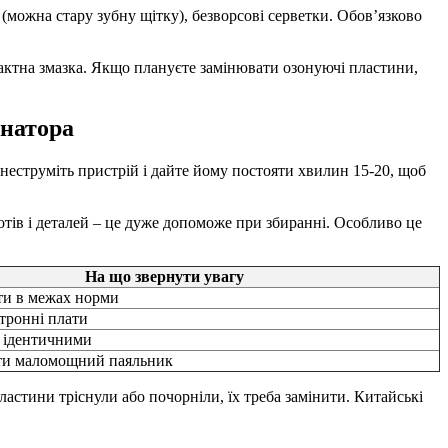
(можна стару зубну щітку), безворсові серветки. Обов’язково
тактна змазка. Якщо плануєте замінювати озонуючі пластини,
онатора
знеструміть пристрій і дайте йому постояти хвилин 15-20, щоб
отів і деталей – це дуже допоможе при збиранні. Особливо це
На що звернути увагу
ти в межах норми
тронні плати
и ідентичними
ти маломощний паяльник
астини тріснули або почорніли, їх треба замінити. Китайські