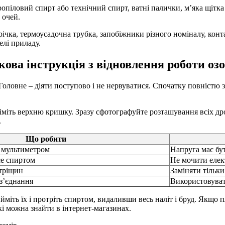
опіловий спирт або технічний спирт, ватні палички, м’яка щітка 
 очей.
трічка, термоусадочна трубка, запобіжники різного номіналу, кон
елі приладу.
ова інструкція з відновлення роботи оз
 Головне – діяти поступово і не нервуватися. Спочатку повністю 
німіть верхню кришку. Зразу сфотографуйте розташування всіх др
.
Що робити
 мультиметром
Напруга має бу
се спиртом
Не мочити елек
 тріщин
Заміняти тільк
з’єднання
Використовува
ть їх і протріть спиртом, видаливши весь наліт і бруд. Якщо пл
кі можна знайти в інтернет-магазинах.