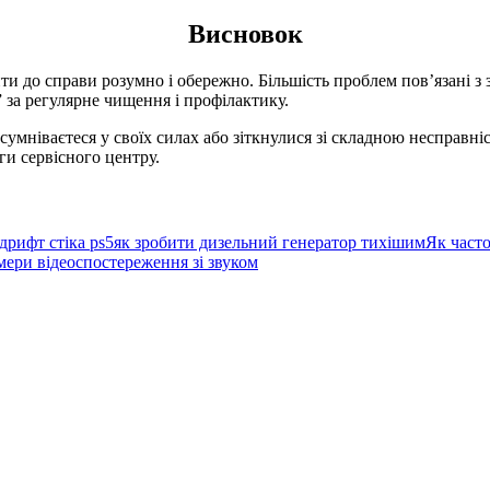
Висновок
 до справи розумно і обережно. Більшість проблем пов’язані з 
” за регулярне чищення і профілактику.
сумніваєтеся у своїх силах або зіткнулися зі складною несправн
ги сервісного центру.
дрифт стіка ps5
як зробити дизельний генератор тихішим
Як част
мери відеоспостереження зі звуком