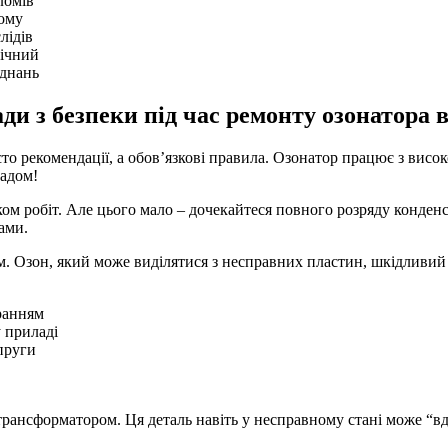
ломів
ьому
лідів
гічний
єднань
ди з безпеки під час ремонту озонатора 
сто рекомендації, а обов’язкові правила. Озонатор працює з вис
ладом!
ком робіт. Але цього мало – дочекайтеся повного розряду конден
ами.
. Озон, який може виділятися з несправних пластин, шкідливий 
ранням
 приладі
пруги
трансформатором. Ця деталь навіть у несправному стані може “в