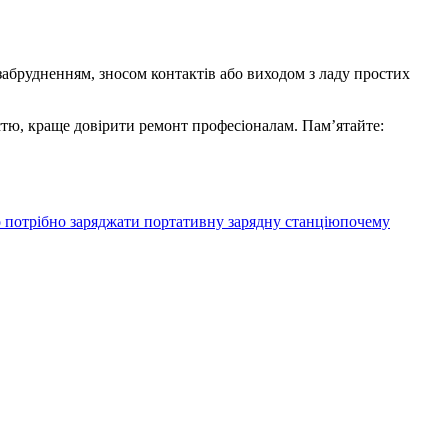
забрудненням, зносом контактів або виходом з ладу простих
істю, краще довірити ремонт професіоналам. Пам’ятайте:
о потрібно заряджати портативну зарядну станцію
почему