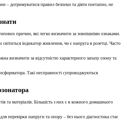
не – дотримуватися правил безпеки та діяти поетапно, не
ізнати
типових причин, які легко визначити за зовнішніми ознаками.
 світиться індикатор живлення, чи є напруга в розетці. Часто
жна визначити за відсутністю характерного запаху озону та
ансформатора. Такі несправності супроводжуються
озонатора
тів та матеріалів. Більшість з них є в кожного домашнього
для перевірки напруги та опору – без нього діагностика стає