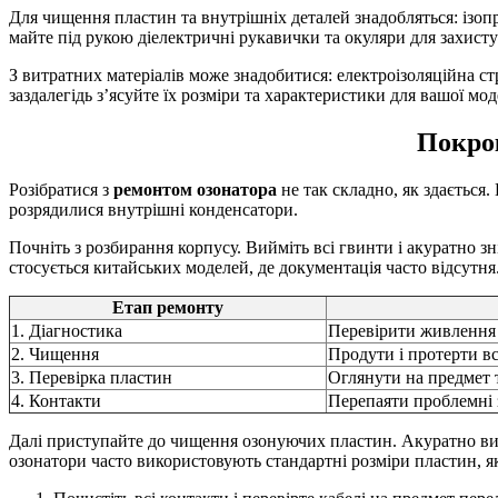
Для чищення пластин та внутрішніх деталей знадобляться: ізопр
майте під рукою діелектричні рукавички та окуляри для захисту
З витратних матеріалів може знадобитися: електроізоляційна с
заздалегідь з’ясуйте їх розміри та характеристики для вашої мод
Покрок
Розібратися з
ремонтом озонатора
не так складно, як здається.
розрядилися внутрішні конденсатори.
Почніть з розбирання корпусу. Вийміть всі гвинти і акуратно з
стосується китайських моделей, де документація часто відсутня
Етап ремонту
1. Діагностика
Перевірити живлення
2. Чищення
Продути і протерти в
3. Перевірка пластин
Оглянути на предмет
4. Контакти
Перепаяти проблемні 
Далі приступайте до чищення озонуючих пластин. Акуратно виймі
озонатори часто використовують стандартні розміри пластин, я