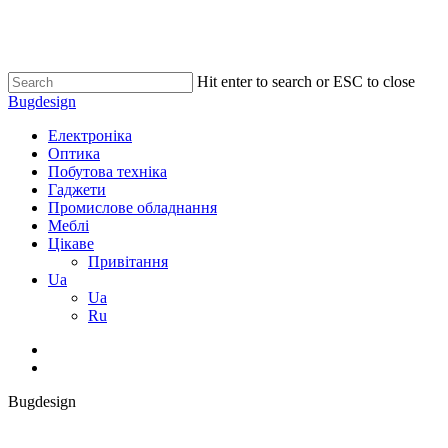
Skip
to
main
content
Hit enter to search or ESC to close
Close
Bugdesign
Search
search
Menu
Електроніка
Оптика
Побутова техніка
Гаджети
Промислове обладнання
Меблі
Цікаве
Привітання
Ua
Ua
Ru
search
Bugdesign