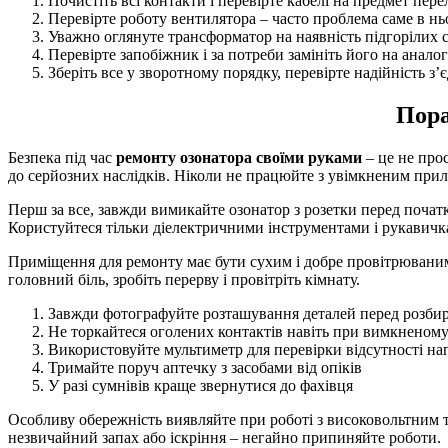
Почистіть всі контакти і перевірте кабелі на предмет пере
Перевірте роботу вентилятора – часто проблема саме в н
Уважно оглянуте трансформатор на наявність підгорілих с
Перевірте запобіжник і за потреби замініть його на анало
Зберіть все у зворотному порядку, перевірте надійність з’
Пора
Безпека під час
ремонту озонатора своїми руками
– це не про
до серйозних наслідків. Ніколи не працюйте з увімкненим при
Перш за все, завжди вимикайте озонатор з розетки перед почат
Користуйтеся тільки діелектричними інструментами і рукавичк
Приміщення для ремонту має бути сухим і добре провітрюваним
головний біль, зробіть перерву і провітріть кімнату.
Завжди фотографуйте розташування деталей перед розби
Не торкайтеся оголених контактів навіть при вимкненому
Використовуйте мультиметр для перевірки відсутності на
Тримайте поруч аптечку з засобами від опіків
У разі сумнівів краще звернутися до фахівця
Особливу обережність виявляйте при роботі з високовольтним 
незвичайний запах або іскріння – негайно припиняйте роботи.