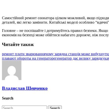
Самостійний ремонт озонатора цілком можливий, якщо підходити
деталей, які легко замінити. Китайські моделі особливо “вдячні
Головне – не поспішайте і дотримуйтесь правил безпеки. Якщо 
економія на безпеці може обійтися набагато дорожче, ніж послу
Читайте також
ремонт плати зварювання
чому зарядна станція може вибухнути
плавают обороты на генераторе
генератор дає велику зарядку
ка
Владислав Шевченко
Search
Search