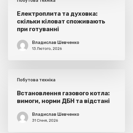
Побутова техніка
та
духовка:
Електроплита та духовка:
скільки кіловат споживають
скільки
при готуванні
кіловат
споживають
Владислав Шевченко
13 Лютого, 2026
при
готуванні
Встановлення
Побутова техніка
газового
котла:
Встановлення газового котла:
вимоги, норми ДБН та відстані
вимоги,
норми
Владислав Шевченко
ДБН
31 Січня, 2026
та