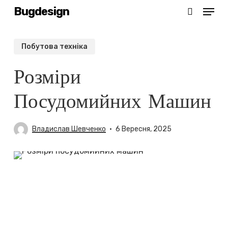
Menu
Skip
Bugdesign
search
to
main
Побутова техніка
content
Розміри
Посудомийних Машин
Владислав Шевченко
6 Вересня, 2025