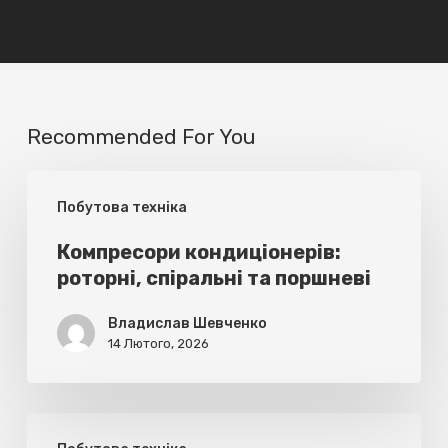
Recommended For You
Компресори
Побутова техніка
кондиціонерів:
роторні,
Компресори кондиціонерів:
роторні, спіральні та поршневі
спіральні
та
Владислав Шевченко
поршневі
14 Лютого, 2026
Електроплита