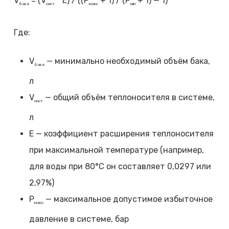
V
= (V
* E) / ((P
+ 1) / (P
+ 1) — 1)
бака
сист
макс
мін
Где:
V
— минимально необходимый объём бака,
бака
л
V
— общий объём теплоносителя в системе,
сист
л
E — коэффициент расширения теплоносителя
при максимальной температуре (например,
для воды при 80°C он составляет 0,0297 или
2,97%)
P
— максимальное допустимое избыточное
макс
давление в системе, бар