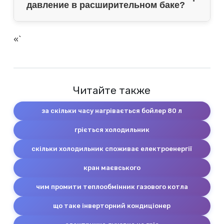
давление в расширительном баке?
«`
Читайте также
за скільки часу нагрівається бойлер 80 л
гріється холодильник
скільки холодильник споживає електроенергії
кран маєвського
чим промити теплообмінник газового котла
що таке інверторний кондиціонер