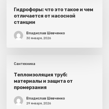
что
это
Гидрофоры: что это такое и чем
отличается от насосной
такое
станции
и
чем
Владислав Шевченко
30 января, 2026
отличается
от
насосной
Теплоизоляция
станции
Сантехника
труб:
материалы
Теплоизоляция труб:
материалы и защита от
и
промерзания
защита
от
Владислав Шевченко
29 января, 2026
промерзания