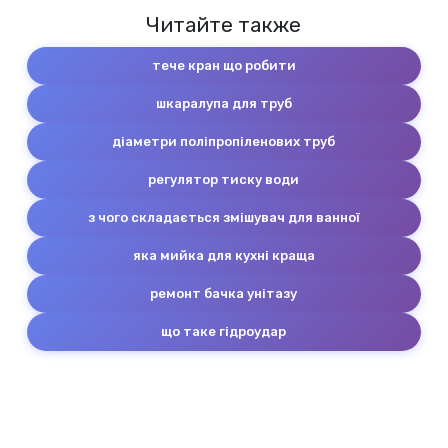
Читайте также
тече кран що робити
шкаралупа для труб
діаметри поліпропіленових труб
регулятор тиску води
з чого складається змішувач для ванної
яка мийка для кухні краща
ремонт бачка унітазу
що таке гідроудар