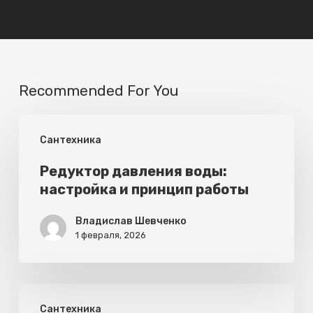
Recommended For You
Редуктор
Сантехника
давления
воды:
Редуктор давления воды:
настройка и принцип работы
настройка
и
Владислав Шевченко
принцип
1 февраля, 2026
работы
Гидрофоры:
Сантехника