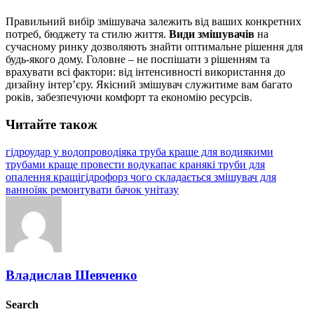
Правильний вибір змішувача залежить від ваших конкретних
потреб, бюджету та стилю життя.
Види змішувачів
на
сучасному ринку дозволяють знайти оптимальне рішення для
будь-якого дому. Головне – не поспішати з рішенням та
врахувати всі фактори: від інтенсивності використання до
дизайну інтер’єру. Якісний змішувач служитиме вам багато
років, забезпечуючи комфорт та економію ресурсів.
Читайте також
гідроудар у водопроводі
яка труба краще для води
якими
трубами краще провести воду
капає кран
які труби для
опалення кращі
гідрофор
з чого складається змішувач для
ванної
як ремонтувати бачок унітазу
Владислав Шевченко
Search