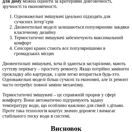
для дому
можна оцінити за критеріями довговічності,
зручності та економічності.
Одноважельні змішувачі ідеально підходять для
сучасних інтер’єрів
Двовентильні моделі залишаються популярними завдяки
класичному дизайну
Термостатичні змішувачі забезпечують максимальний
комфорт
Сенсорні крани стають все популярнішими в
громадських місцях
Двовентильні змішувачі, хоча й здаються застарілими, мають
суттєву перевагу – простоту ремонту. Якщо потрібно замінити
прокладку або картридж, з цим легко впорається будь-хто.
Одноважельні моделі більш сучасні та економні, але їх ремонт
часто потребує повної заміни механізму.
Термостатичні змішувачі – це справжній прорив у сфері
комфорту. Вони автоматично підтримують задану
температуру води, що особливо важливо для сімей з дітьми.
Проте така технологія коштує значно дорожче і вимагає
стабільного тиску води в системі.
Висновок