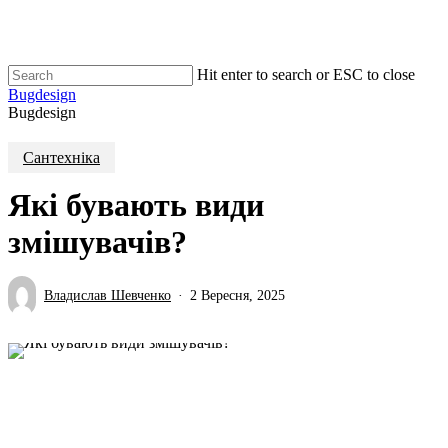
Skip
to
main
content
Hit enter to search or ESC to close
Close
Bugdesign
Search
search
Menu
Bugdesign
Cантехніка
Які бувають види
змішувачів?
Владислав Шевченко
2 Вересня, 2025