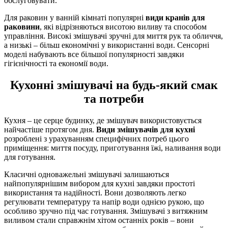
обслуговувати.
Для раковин у ванній кімнаті популярні
види кранів для
раковини
, які відрізняються висотою виливу та способом
управління. Високі змішувачі зручні для миття рук та обличчя,
а низькі – більш економічні у використанні води. Сенсорні
моделі набувають все більшої популярності завдяки
гігієнічності та економії води.
Кухонні змішувачі на будь-який смак
та потреби
Кухня – це серце будинку, де змішувач використовується
найчастіше протягом дня.
Види змішувачів для кухні
розроблені з урахуванням специфічних потреб цього
приміщення: миття посуду, приготування їжі, наливання води
для готування.
Класичні одноважельні змішувачі залишаються
найпопулярнішим вибором для кухні завдяки простоті
використання та надійності. Вони дозволяють легко
регулювати температуру та напір води однією рукою, що
особливо зручно під час готування. Змішувачі з витяжним
виливом стали справжнім хітом останніх років – вони