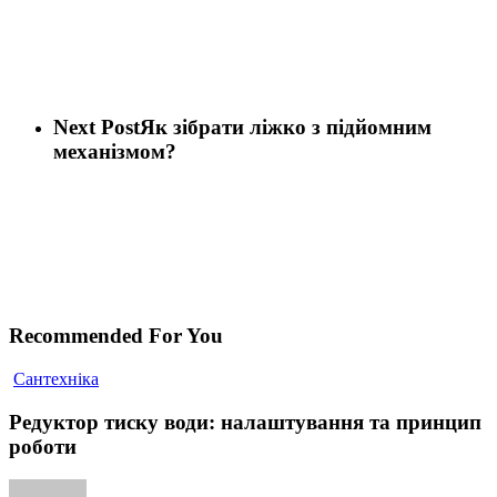
Next Post
Як зібрати ліжко з підйомним
механізмом?
Recommended For You
Редуктор
Cантехніка
тиску
води:
Редуктор тиску води: налаштування та принцип
налаштування
роботи
та
принцип