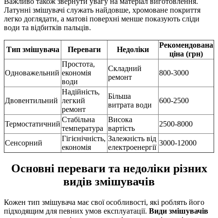
Важливо також звернути увагу на матеріал виготовлення.
Латунні змішувачі служать найдовше, хромоване покриття
легко доглядати, а матові поверхні менше показують сліди
води та відбитків пальців.
Рекомендована
Тип змішувача
Переваги
Недоліки
ціна (грн)
Простота,
Складний
Одноважельний
економія
800-3000
ремонт
води
Надійність,
Більша
Двовентильний
легкий
600-2500
витрата води
ремонт
Стабільна
Висока
Термостатичний
2500-8000
температура
вартість
Гігієнічність,
Залежність від
Сенсорний
3000-12000
економія
електроенергії
Основні переваги та недоліки різних
видів змішувачів
Кожен тип змішувача має свої особливості, які роблять його
підходящим для певних умов експлуатації.
Види змішувачів