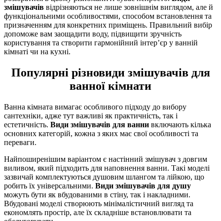
змішувачів
відрізняються не лише зовнішнім виглядом, але й
функціональними особливостями, способом встановлення та
призначенням для конкретних приміщень. Правильний вибір
допоможе вам заощадити воду, підвищити зручність
користування та створити гармонійний інтер’єр у ванній
кімнаті чи на кухні.
Популярні різновиди змішувачів для
ванної кімнати
Ванна кімната вимагає особливого підходу до вибору
сантехніки, адже тут важливі як практичність, так і
естетичність.
Види змішувачів для ванни
включають кілька
основних категорій, кожна з яких має свої особливості та
переваги.
Найпоширенішим варіантом є настінний змішувач з довгим
виливом, який підходить для наповнення ванни. Такі моделі
зазвичай комплектуються душовим шлангом та лійкою, що
робить їх універсальними.
Види змішувачів для душу
можуть бути як вбудованими в стіну, так і накладними.
Вбудовані моделі створюють мінімалістичний вигляд та
економлять простір, але їх складніше встановлювати та