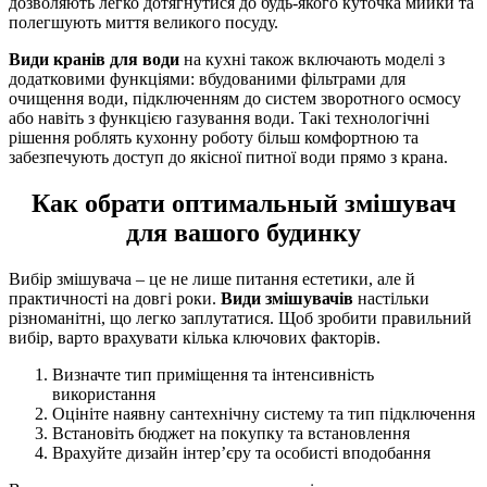
дозволяють легко дотягнутися до будь-якого куточка мийки та
полегшують миття великого посуду.
Види кранів для води
на кухні також включають моделі з
додатковими функціями: вбудованими фільтрами для
очищення води, підключенням до систем зворотного осмосу
або навіть з функцією газування води. Такі технологічні
рішення роблять кухонну роботу більш комфортною та
забезпечують доступ до якісної питної води прямо з крана.
Как обрати оптимальный змішувач
для вашого будинку
Вибір змішувача – це не лише питання естетики, але й
практичності на довгі роки.
Види змішувачів
настільки
різноманітні, що легко заплутатися. Щоб зробити правильний
вибір, варто врахувати кілька ключових факторів.
Визначте тип приміщення та інтенсивність
використання
Оцініте наявну сантехнічну систему та тип підключення
Встановіть бюджет на покупку та встановлення
Врахуйте дизайн інтер’єру та особисті вподобання