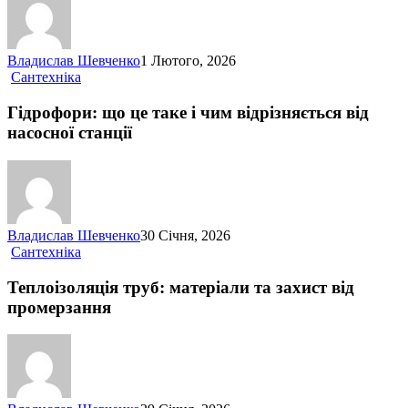
роботи
Владислав Шевченко
1 Лютого, 2026
Гідрофори:
Cантехніка
що
це
Гідрофори: що це таке і чим відрізняється від
таке
насосної станції
і
чим
відрізняється
від
насосної
станції
Владислав Шевченко
30 Січня, 2026
Теплоізоляція
Cантехніка
труб:
матеріали
Теплоізоляція труб: матеріали та захист від
та
промерзання
захист
від
промерзання