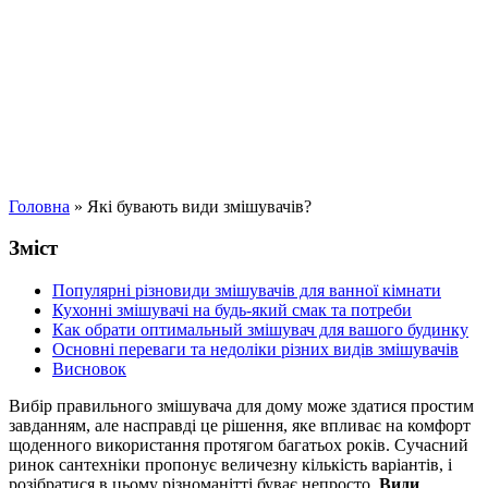
Головна
»
Які бувають види змішувачів?
Зміст
Популярні різновиди змішувачів для ванної кімнати
Кухонні змішувачі на будь-який смак та потреби
Как обрати оптимальный змішувач для вашого будинку
Основні переваги та недоліки різних видів змішувачів
Висновок
Вибір правильного змішувача для дому може здатися простим
завданням, але насправді це рішення, яке впливає на комфорт
щоденного використання протягом багатьох років. Сучасний
ринок сантехніки пропонує величезну кількість варіантів, і
розібратися в цьому різноманітті буває непросто.
Види