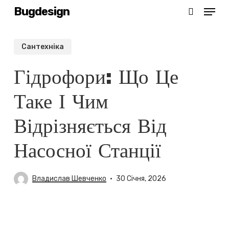
Menu
Skip
Bugdesign
search
to
main
Cантехніка
content
Гідрофори: Що Це
Таке І Чим
Відрізняється Від
Насосної Станції
Владислав Шевченко
30 Січня, 2026