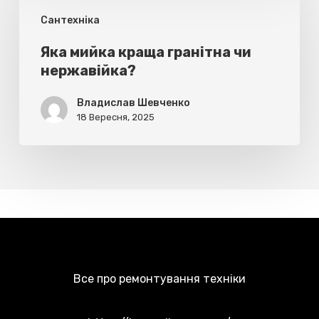
мийка
Cантехніка
краща
гранітна
Яка мийка краща гранітна чи
нержавійка?
чи
нержавійка?
Владислав Шевченко
18 Вересня, 2025
Все про ремонтування техніки