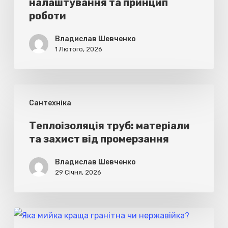
налаштування та принцип
налаштування
роботи
та
принцип
Владислав Шевченко
1 Лютого, 2026
роботи
Теплоізоляція
Cантехніка
труб:
матеріали
Теплоізоляція труб: матеріали
та захист від промерзання
та
захист
Владислав Шевченко
від
29 Січня, 2026
промерзання
Яка