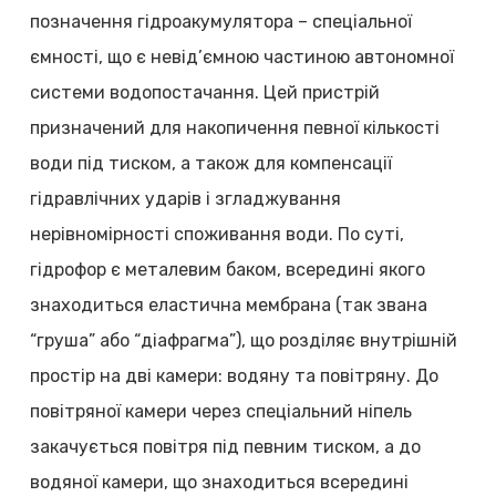
позначення гідроакумулятора – спеціальної
ємності, що є невід’ємною частиною автономної
системи водопостачання. Цей пристрій
призначений для накопичення певної кількості
води під тиском, а також для компенсації
гідравлічних ударів і згладжування
нерівномірності споживання води. По суті,
гідрофор є металевим баком, всередині якого
знаходиться еластична мембрана (так звана
“груша” або “діафрагма”), що розділяє внутрішній
простір на дві камери: водяну та повітряну. До
повітряної камери через спеціальний ніпель
закачується повітря під певним тиском, а до
водяної камери, що знаходиться всередині