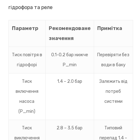
гідрофора та реле
Параметр
Рекомендоване
Примітка
значення
Тиск повітря в
0.1-0.2 бар нижче
Перевіряти без
гідрофорі
P_min
води в баку
Тиск
1.4 – 2.0 бар
Залежить від
включення
потреб
насоса
системи
(P_min)
Тиск
2.8 – 3.5 бар
Типовий
виключення
перепад 1.4 –