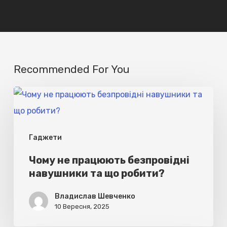
Recommended For You
Чому
не
працюють
Гаджети
безпровідні
навушники
Чому не працюють безпровідні
навушники та що робити?
та
що
Владислав Шевченко
робити?
10 Вересня, 2025