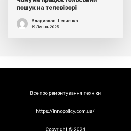
Чому не працює голосовий
пошук на телевізорі
пошук
на
Владислав Шевченко
телевізорі
19 Липня, 2025
Все про ремонтування техніки
https://innopolicy.com.ua/
Copyright © 2024