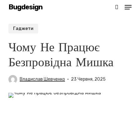
Menu
Skip
Bugdesign
search
to
main
Гаджети
content
Чому Не Працює
Безпровідна Мишка
Владислав Шевченко
23 Червня, 2025