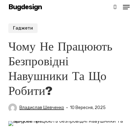
Menu
Skip
Bugdesign
search
to
main
Гаджети
content
Чому Не Працюють
Безпровідні
Навушники Та Що
Робити?
Владислав Шевченко
10 Вересня, 2025