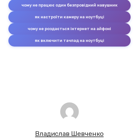
чому не працює один безпровідний навушник
як настроїти камеру на ноутбуці
чому не роздається інтернет на айфоні
як включити тачпад на ноутбуці
Владислав Шевченко