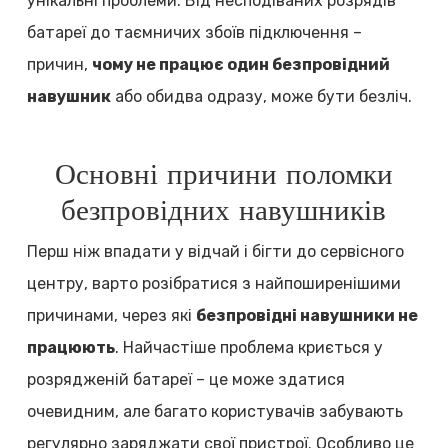
унікальні проблеми. Від несподіваних розрядів
батареї до таємничих збоїв підключення –
причин,
чому не працює один безпровідний
навушник
або обидва одразу, може бути безліч.
Основні причини поломки
безпровідних навушників
Перш ніж впадати у відчай і бігти до сервісного
центру, варто розібратися з найпоширенішими
причинами, через які
безпровідні навушники не
працюють
. Найчастіше проблема криється у
розрядженій батареї – це може здатися
очевидним, але багато користувачів забувають
регулярно заряджати свої пристрої. Особливо це