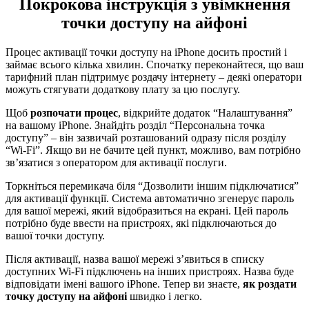
Покрокова інструкція з увімкнення
точки доступу на айфоні
Процес активації точки доступу на iPhone досить простий і
займає всього кілька хвилин. Спочатку переконайтеся, що ваш
тарифний план підтримує роздачу інтернету – деякі оператори
можуть стягувати додаткову плату за цю послугу.
Щоб
розпочати процес
, відкрийте додаток “Налаштування”
на вашому iPhone. Знайдіть розділ “Персональна точка
доступу” – він зазвичай розташований одразу після розділу
“Wi-Fi”. Якщо ви не бачите цей пункт, можливо, вам потрібно
зв’язатися з оператором для активації послуги.
Торкніться перемикача біля “Дозволити іншим підключатися”
для активації функції. Система автоматично згенерує пароль
для вашої мережі, який відобразиться на екрані. Цей пароль
потрібно буде ввести на пристроях, які підключаються до
вашої точки доступу.
Після активації, назва вашої мережі з’явиться в списку
доступних Wi-Fi підключень на інших пристроях. Назва буде
відповідати імені вашого iPhone. Тепер ви знаєте,
як роздати
точку доступу на айфоні
швидко і легко.