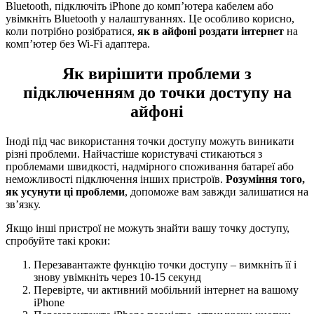
Bluetooth, підключіть iPhone до комп’ютера кабелем або
увімкніть Bluetooth у налаштуваннях. Це особливо корисно,
коли потрібно розібратися,
як в айфоні роздати інтернет
на
комп’ютер без Wi-Fi адаптера.
Як вирішити проблеми з
підключенням до точки доступу на
айфоні
Іноді під час використання точки доступу можуть виникати
різні проблеми. Найчастіше користувачі стикаються з
проблемами швидкості, надмірного споживання батареї або
неможливості підключення інших пристроїв.
Розуміння того,
як усунути ці проблеми
, допоможе вам завжди залишатися на
зв’язку.
Якщо інші пристрої не можуть знайти вашу точку доступу,
спробуйте такі кроки:
Перезавантажте функцію точки доступу – вимкніть її і
знову увімкніть через 10-15 секунд
Перевірте, чи активний мобільний інтернет на вашому
iPhone