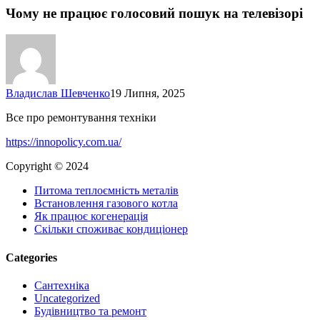
прац
Чому не працює голосовий пошук на телевізорі
голо
пош
на
телев
Владислав Шевченко
19 Липня, 2025
Все про ремонтування техніки
https://innopolicy.com.ua/
Copyright © 2024
Питома теплоємність металів
Встановлення газового котла
Як працює когенерація
Скільки споживає кондиціонер
Categories
Cантехніка
Uncategorized
Будівництво та ремонт