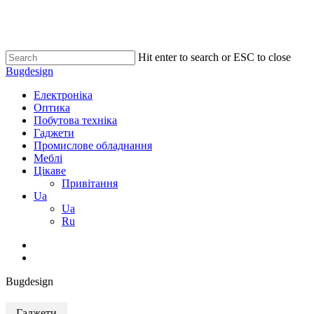
Skip
to
main
content
Hit enter to search or ESC to close
Close
Bugdesign
Search
search
Menu
Електроніка
Оптика
Побутова техніка
Гаджети
Промислове обладнання
Меблі
Цікаве
Привітання
Ua
Ua
Ru
search
Bugdesign
Гаджети