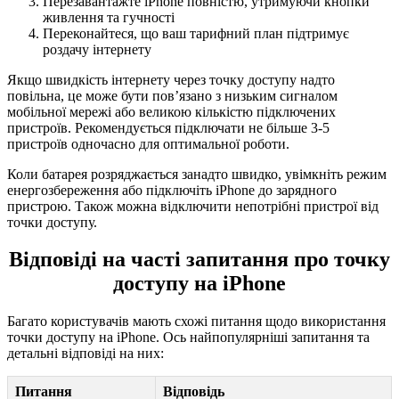
Перезавантажте iPhone повністю, утримуючи кнопки
живлення та гучності
Переконайтеся, що ваш тарифний план підтримує
роздачу інтернету
Якщо швидкість інтернету через точку доступу надто
повільна, це може бути пов’язано з низьким сигналом
мобільної мережі або великою кількістю підключених
пристроїв. Рекомендується підключати не більше 3-5
пристроїв одночасно для оптимальної роботи.
Коли батарея розряджається занадто швидко, увімкніть режим
енергозбереження або підключіть iPhone до зарядного
пристрою. Також можна відключити непотрібні пристрої від
точки доступу.
Відповіді на часті запитання про точку
доступу на iPhone
Багато користувачів мають схожі питання щодо використання
точки доступу на iPhone. Ось найпопулярніші запитання та
детальні відповіді на них:
Питання
Відповідь