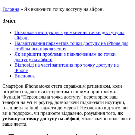
Головна
»
Як включити точку доступу на айфоні
Зміст
Покрокова інструкція з увімкнення точки доступу на
айфоні
Налаштування параметрів точки доступу на iPhone для
стабільного підключення
Як вирішити проблеми з підключенням до точки
доступу на айфоні
Відповіді на часті запитання про точку доступу на
iPhone
Висновок
Смартфон iPhone може стати справжнім рятівником, коли
потрібно поділитися інтернетом з іншими пристроями.
Функція “Персональна точка доступу” перетворює ваш
телефон на Wi-Fi роутер, дозволяючи підключати ноутбуки,
планшети та інші гаджети до мережі. Незалежно від того, чи
ви в подорожі, чи працюєте віддалено, розуміння того,
як
увімкнути точку доступу на айфоні
, може значно полегшити
ваше життя.