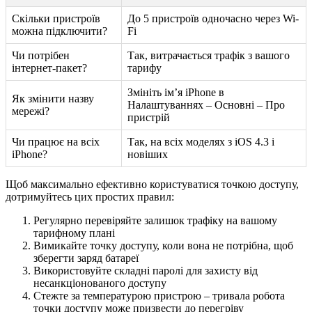
Скільки пристроїв
До 5 пристроїв одночасно через Wi-
можна підключити?
Fi
Чи потрібен
Так, витрачається трафік з вашого
інтернет-пакет?
тарифу
Змініть ім’я iPhone в
Як змінити назву
Налаштуваннях – Основні – Про
мережі?
пристрій
Чи працює на всіх
Так, на всіх моделях з iOS 4.3 і
iPhone?
новіших
Щоб максимально ефективно користуватися точкою доступу,
дотримуйтесь цих простих правил:
Регулярно перевіряйте залишок трафіку на вашому
тарифному плані
Вимикайте точку доступу, коли вона не потрібна, щоб
зберегти заряд батареї
Використовуйте складні паролі для захисту від
несанкціонованого доступу
Стежте за температурою пристрою – тривала робота
точки доступу може призвести до перегріву