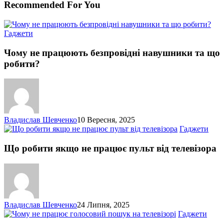
Recommended For You
Чому
Гаджети
не
працюють
Чому не працюють безпровідні навушники та що
безпровідні
робити?
навушники
та
що
робити?
Владислав Шевченко
10 Вересня, 2025
Що
Гаджети
роб
якщ
Що робити якщо не працює пульт від телевізора
не
пра
пуль
від
теле
Владислав Шевченко
24 Липня, 2025
Чом
Гаджети
не