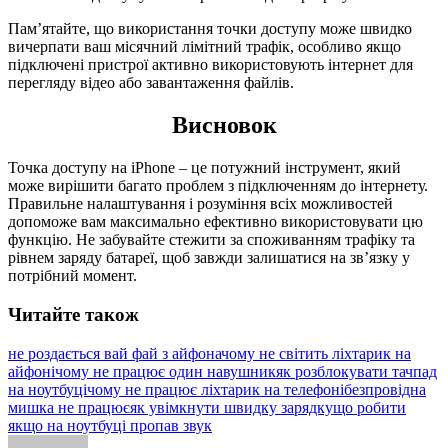
Пам’ятайте, що використання точки доступу може швидко
вичерпати ваш місячний лімітний трафік, особливо якщо
підключені пристрої активно використовують інтернет для
перегляду відео або завантаження файлів.
Висновок
Точка доступу на iPhone – це потужний інструмент, який
може вирішити багато проблем з підключенням до інтернету.
Правильне налаштування і розуміння всіх можливостей
допоможе вам максимально ефективно використовувати цю
функцію. Не забувайте стежити за споживанням трафіку та
рівнем заряду батареї, щоб завжди залишатися на зв’язку у
потрібний момент.
Читайте також
не роздається вай фай з айфона
чому не світить ліхтарик на
айфоні
чому не працює один навушник
як розблокувати тачпад
на ноутбуці
чому не працює ліхтарик на телефоні
безпровідна
мишка не працює
як увімкнути швидку зарядку
що робити
якщо на ноутбуці пропав звук