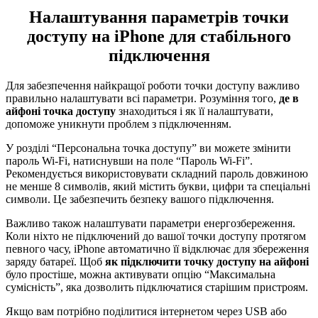
Налаштування параметрів точки
доступу на iPhone для стабільного
підключення
Для забезпечення найкращої роботи точки доступу важливо
правильно налаштувати всі параметри. Розуміння того,
де в
айфоні точка доступу
знаходиться і як її налаштувати,
допоможе уникнути проблем з підключенням.
У розділі “Персональна точка доступу” ви можете змінити
пароль Wi-Fi, натиснувши на поле “Пароль Wi-Fi”.
Рекомендується використовувати складний пароль довжиною
не менше 8 символів, який містить букви, цифри та спеціальні
символи. Це забезпечить безпеку вашого підключення.
Важливо також налаштувати параметри енергозбереження.
Коли ніхто не підключений до вашої точки доступу протягом
певного часу, iPhone автоматично її відключає для збереження
заряду батареї. Щоб
як підключити точку доступу на айфоні
було простіше, можна активувати опцію “Максимальна
сумісність”, яка дозволить підключатися старішим пристроям.
Якщо вам потрібно поділитися інтернетом через USB або