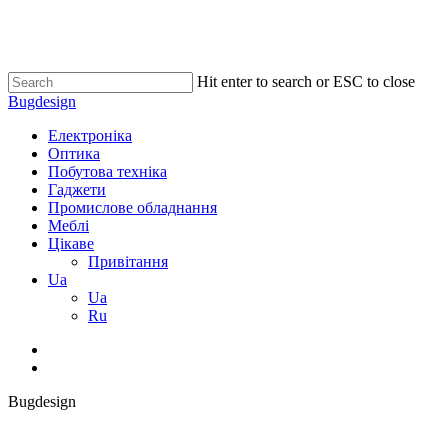
Skip
to
main
content
Hit enter to search or ESC to close
Close
Bugdesign
Search
search
Menu
Електроніка
Оптика
Побутова техніка
Гаджети
Промислове обладнання
Меблі
Цікаве
Привітання
Ua
Ua
Ru
search
Bugdesign