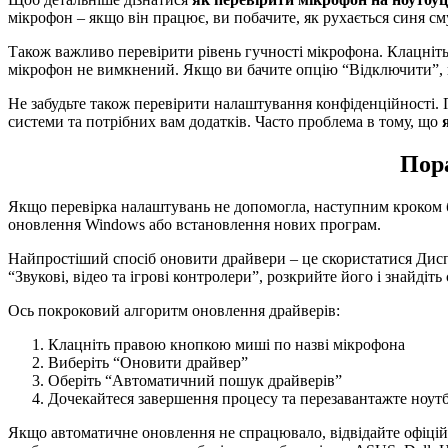
мікрофон – якщо він працює, ви побачите, як рухається синя см
Також важливо перевірити рівень гучності мікрофона. Клацніть
мікрофон не вимкнений. Якщо ви бачите опцію “Відключити”, 
Не забудьте також перевірити налаштування конфіденційності.
системи та потрібних вам додатків. Часто проблема в тому, що
Пора
Якщо перевірка налаштувань не допомогла, наступним кроком б
оновлення Windows або встановлення нових програм.
Найпростіший спосіб оновити драйвери – це скористатися Диспе
“Звукові, відео та ігрові контролери”, розкрийте його і знайдіть
Ось покроковий алгоритм оновлення драйверів:
Клацніть правою кнопкою миші по назві мікрофона
Виберіть “Оновити драйвер”
Оберіть “Автоматичний пошук драйверів”
Дочекайтеся завершення процесу та перезавантажте ноут
Якщо автоматичне оновлення не спрацювало, відвідайте офіцій