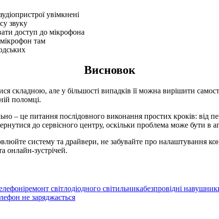
удіопристрої увімкнені
су звуку
вати доступ до мікрофона
 мікрофон там
водських
Висновок
я складною, але у більшості випадків її можна вирішити самос
ній поломці.
но – це питання послідовного виконання простих кроків: від п
ернутися до сервісного центру, оскільки проблема може бути в ап
люйте систему та драйвери, не забувайте про налаштування кон
а онлайн-зустрічей.
елефоні
ремонт світлодіодного світильника
безпровідні навушни
лефон не заряджається