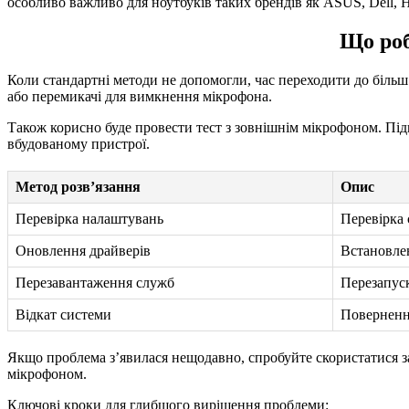
особливо важливо для ноутбуків таких брендів як ASUS, Dell, H
Що роб
Коли стандартні методи не допомогли, час переходити до більш 
або перемикачі для вимкнення мікрофона.
Також корисно буде провести тест з зовнішнім мікрофоном. П
вбудованому пристрої.
Метод розв’язання
Опис
Перевірка налаштувань
Перевірка
Оновлення драйверів
Встановлен
Перезавантаження служб
Перезапус
Відкат системи
Поверненн
Якщо проблема з’явилася нещодавно, спробуйте скористатися з
мікрофоном.
Ключові кроки для глибшого вирішення проблеми: