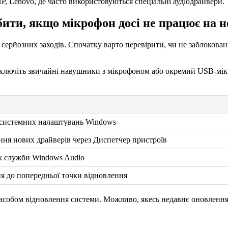
P, Lenovo, де часто використовуються спеціальні аудіодрайвери.
ити, якщо мікрофон досі не працює на н
серйозних заходів. Спочатку варто перевірити, чи не заблокован
ідключіть звичайні навушники з мікрофоном або окремий USB-мі
 системних налаштувань Windows
ня нових драйверів через Диспетчер пристроїв
к служби Windows Audio
я до попередньої точки відновлення
асобом відновлення системи. Можливо, якесь недавнє оновлення