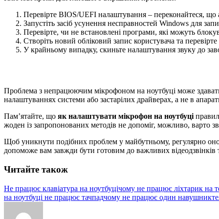
Перевірте BIOS/UEFI налаштування – переконайтеся, що а
Запустіть засіб усунення несправностей Windows для запи
Перевірте, чи не встановлені програми, які можуть блоку
Створіть новий обліковий запис користувача та перевірте
У крайньому випадку, скиньте налаштування звуку до за
Проблема з непрацюючим мікрофоном на ноутбуці може здаватис
налаштуваннях системи або застарілих драйверах, а не в апарат
Пам’ятайте, що
як налаштувати мікрофон на ноутбуці
правиль
жоден із запропонованих методів не допоміг, можливо, варто зв
Щоб уникнути подібних проблем у майбутньому, регулярно онов
допоможе вам завжди бути готовим до важливих відеодзвінків т
Читайте також
Не працює клавіатура на ноутбуці
чому не працює ліхтарик на т
на ноутбуці не працює тачпад
чому не працює один навушник
те