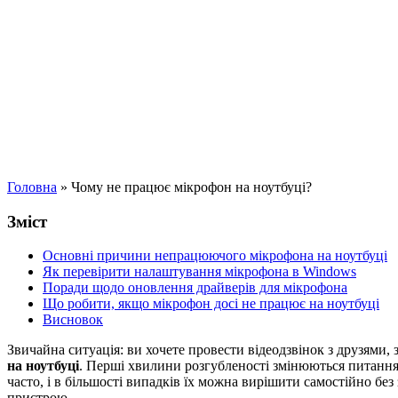
Головна
»
Чому не працює мікрофон на ноутбуці?
Зміст
Основні причини непрацюючого мікрофона на ноутбуці
Як перевірити налаштування мікрофона в Windows
Поради щодо оновлення драйверів для мікрофона
Що робити, якщо мікрофон досі не працює на ноутбуці
Висновок
Звичайна ситуація: ви хочете провести відеодзвінок з друзями,
на ноутбуці
. Перші хвилини розгубленості змінюються питання
часто, і в більшості випадків їх можна вирішити самостійно без
пристрою.