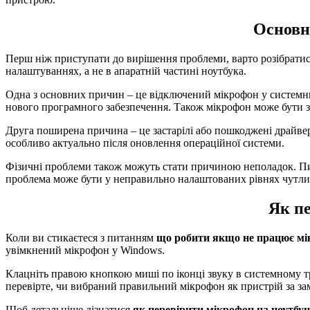
Основн
Перш ніж приступати до вирішення проблеми, варто розібрати
налаштуваннях, а не в апаратній частині ноутбука.
Одна з основних причин – це відключений мікрофон у системн
нового програмного забезпечення. Також мікрофон може бути 
Друга поширена причина – це застарілі або пошкоджені драйве
особливо актуально після оновлення операційної системи.
Фізичні проблеми також можуть стати причиною неполадок. Пил
проблема може бути у неправильно налаштованих рівнях чутлив
Як п
Коли ви стикаєтеся з питанням
що робити якщо не працює мі
увімкнений мікрофон у Windows.
Клацніть правою кнопкою миші по іконці звуку в системному тре
перевірте, чи вибраний правильний мікрофон як пристрій за з
Щоб детальніше дізнатися
як перевірити мікрофон на ноутбуц