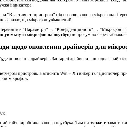
ужка індикатора.
 на “Властивості пристрою” під назвою вашого мікрофона. Переко
це означає, що мікрофон увімкнений.
 Перейдіть в “Параметри” → “Конфіденційність” → “Мікрофон” і 
як увімкнути мікрофон на ноутбуці
не зрозуміло через заблоков
ди щодо оновлення драйверів для мікр
уде оновлення драйверів. Застарілі драйвери – це одна з найчас
тчером пристроїв. Натисніть Win + X і виберіть “Диспетчер прис
 свій мікрофон.
бук
ний сайт виробника вашого ноутбука. Там ви зможете завантажит