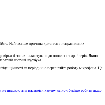
тійно. Найчастіше причина криється в неправильних
еревірки базових налаштувань до оновлення драйверів. Якщо
аратній частині ноутбука.
фіденційності та періодично перевіряйте роботу мікрофона. Це
ки не працюють
як настроїти камеру на ноутбуці
що робити якщо