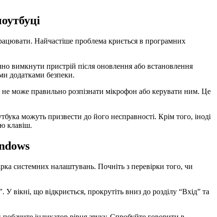
оутбуці
рацювати. Найчастіше проблема криється в програмних
но вимкнути пристрій після оновлення або встановлення
ми додатками безпеки.
 не може правильно розпізнати мікрофон або керувати ним. Це
ука можуть призвести до його несправності. Крім того, іноді
ю клавіш.
ndows
рка системних налаштувань. Почніть з перевірки того, чи
У вікні, що відкриється, прокрутіть вниз до розділу “Вхід” та
и побачите індикатор рівня звуку. Спробуйте говорити в