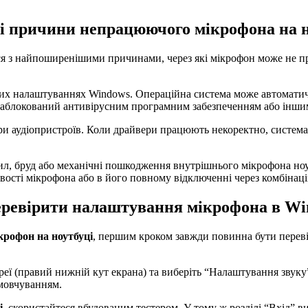
і причини непрацюючого мікрофона на н
ся з найпоширенішими причинами, через які мікрофон може не п
их налаштуваннях Windows. Операційна система може автоматич
заблокований антивірусним програмним забезпеченням або інши
ри аудіопристроїв. Коли драйвери працюють некоректно, система
, бруд або механічні пошкодження внутрішнього мікрофона ноутб
ості мікрофона або в його повному відключенні через комбінаці
еревірити налаштування мікрофона в Wi
крофон на ноутбуці
, першим кроком завжди повинна бути переві
ї (правий нижній кут екрана) та виберіть “Налаштування звуку”. 
амовчуванням.
і
, скористайтеся вбудованим тестером. У тому ж розділі “Вхід” в