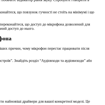
найтеся, що повзунок гучності не стоїть на мінімумі і що
переконайтеся, що доступ до мікрофона дозволений для
аний доступ до нього.
офона
тіших причин, чому мікрофон перестає працювати після
троїв”. Знайдіть розділ “Аудіовходи та аудіовиходи” або
и найновіші драйвери для вашої конкретної моделі. Це